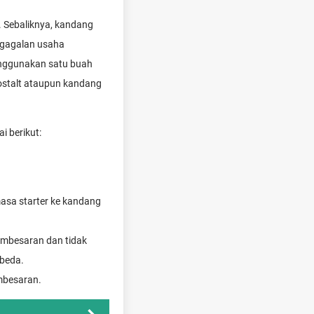
 Sebaliknya, kandang
egagalan usaha
nggunakan satu buah
stalt ataupun kandang
 berikut:
masa starter ke kandang
embesaran dan tidak
rbeda.
embesaran.