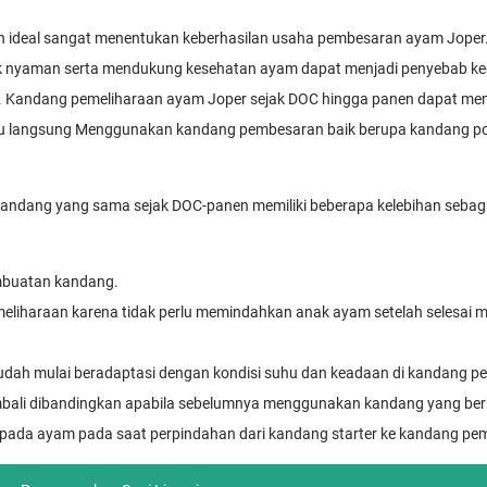
 ideal sangat menentukan keberhasilan usaha pembesaran ayam Joper.
dak nyaman serta mendukung kesehatan ayam dapat menjadi penyebab k
 Kandang pemeliharaan ayam Joper sejak DOC hingga panen dapat me
u langsung Menggunakan kandang pembesaran baik berupa kandang po
ndang yang sama sejak DOC-panen memiliki beberapa kelebihan sebagai
.
embuatan kandang.
emeliharaan karena tidak perlu memindahkan anak ayam setelah selesai 
dah mulai beradaptasi dengan kondisi suhu dan keadaan di kandang p
embali dibandingkan apabila sebelumnya menggunakan kandang yang be
 pada ayam pada saat perpindahan dari kandang starter ke kandang p