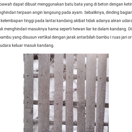
bawah dapat dibuat menggunakan batu bata yang di beton dengan keting
ghindari terpaan angin langsung pada ayam. Sebaliknya, dinding bagian
 kelembapan tinggi pada lantai kandang akibat tidak adanya alıran udara
k menghindari masuknya hama seperti hewan liar ke dalam kandang. D
bambu yang disusun vertikal dengan jarak antarbilah bambu I ruas jari
n udara keluar masuk kandang.