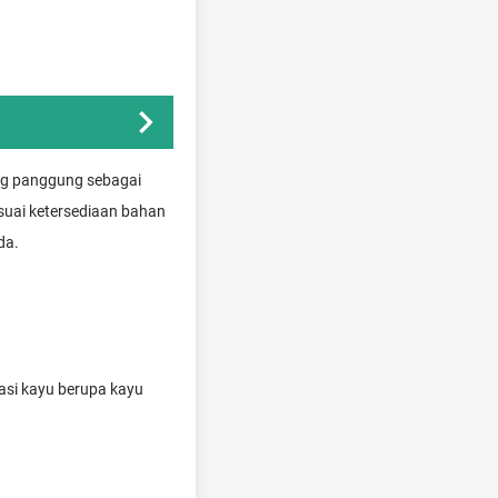
ng panggung sebagai
suai ketersediaan bahan
eda.
si kayu berupa kayu