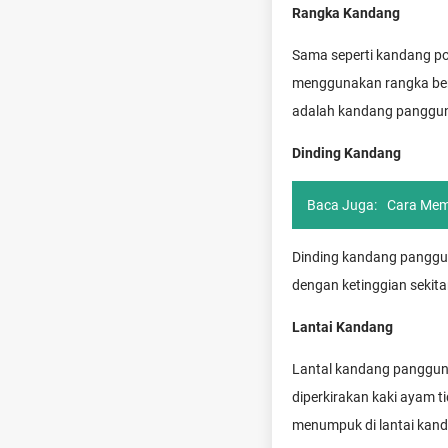
Rangka Kandang
Sama seperti kandang p
menggunakan rangka ber
adalah kandang panggun
Dinding Kandang
Baca Juga:
Cara Memi
Dinding kandang panggun
dengan ketinggian sekit
Lantai Kandang
Lantal kandang panggung
diperkirakan kaki ayam t
menumpuk di lantai kan