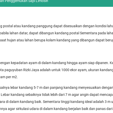
an Penggemukan Sapi Limosin
g postal atau kandang panggung dapat disesuaikan dengan kondisi lah
ila lahan datar, dapat dibangun kandang postal Sementara pada laha
 saat hujan atau lahan berupa kolam kandang yang dibangun dapat be
dengan kepadatan ayam di dalam kandang hingga ayam siap dipanen. K
ota paguyuban Rizki Jaya adalah untuk 1000 ekor ayam, ukuran kanda
yam per m2.
salnya lebar kandang 5-7 m dan panjang kandang menyesuaikan dengan
 Lebar kandang sebaiknya tidak lebih dari 7 m agar angin dapat mencap
ara di dalam kandang baik. Sementara tinggi kandang ideal adalah 3 m u
ya agar sirkulasi udara di dalam kandang berjalan baik dan panas dari