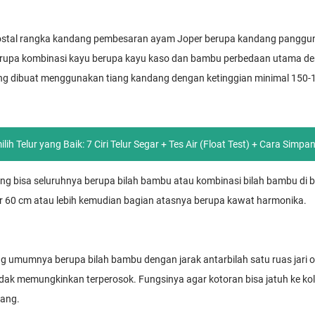
ostal rangka kandang pembesaran ayam Joper berupa kandang pangg
upa kombinasi kayu berupa kayu kaso dan bambu perbedaan utama de
g dibuat menggunakan tiang kandang dengan ketinggian minimal 150-
lih Telur yang Baik: 7 Ciri Telur Segar + Tes Air (Float Test) + Cara Sim
g bisa seluruhnya berupa bilah bambu atau kombinasi bilah bambu di 
ar 60 cm atau lebih kemudian bagian atasnya berupa kawat harmonika.
 umumnya berupa bilah bambu dengan jarak antarbilah satu ruas jari 
idak memungkinkan terperosok. Fungsinya agar kotoran bisa jatuh ke k
dang.