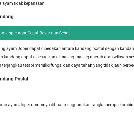
a ayam tidak kepanasan.
andang
am Joper agar Cepat Besar dan Sehat
g ayam Joper dapat dibedakan antara kandang postal dengan kanda
n kandang dapat disesuaikan di masing-masing daerah atau wilayah se
 terjangkau tetapi memiliki fungsi dan daya tahan yang tidak jauh berb
ndang Postal
ran ayam Joper umumnya dibuat menggunakan rangka berupa kombina