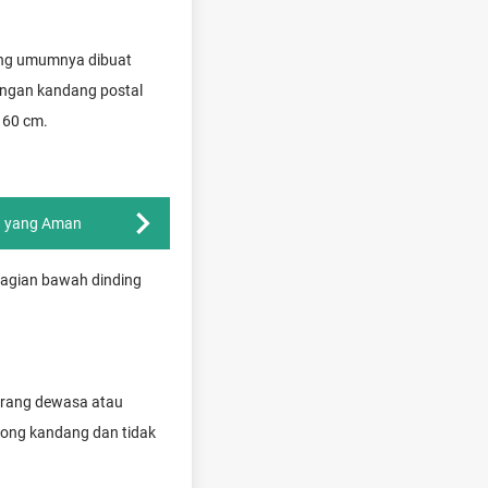
ung umumnya dibuat
ngan kandang postal
160 cm.
pan yang Aman
bagian bawah dinding
orang dewasa atau
olong kandang dan tidak