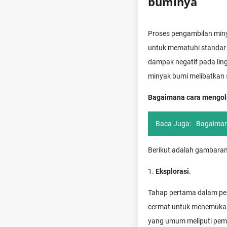
buminya
Proses pengambilan minya
untuk mematuhi standar 
dampak negatif pada lin
minyak bumi melibatkan
Bagaimana cara mengola
Baca Juga:
Bagaiman
Berikut adalah gambaran
1.
Eksplorasi
.
Tahap pertama dalam peng
cermat untuk menemukan 
yang umum meliputi peme