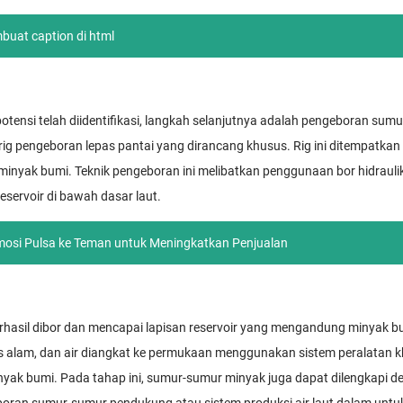
uat caption di html
otensi telah diidentifikasi, langkah selanjutnya adalah pengeboran sum
g pengeboran lepas pantai yang dirancang khusus. Rig ini ditempatkan d
nyak bumi. Teknik pengeboran ini melibatkan penggunaan bor hidraulik
eservoir di bawah dasar laut.
mosi Pulsa ke Teman untuk Meningkatkan Penjualan
rhasil dibor dan mencapai lapisan reservoir yang mengandung minyak bu
as alam, dan air diangkat ke permukaan menggunakan sistem peralatan 
ak bumi. Pada tahap ini, sumur-sumur minyak juga dapat dilengkapi d