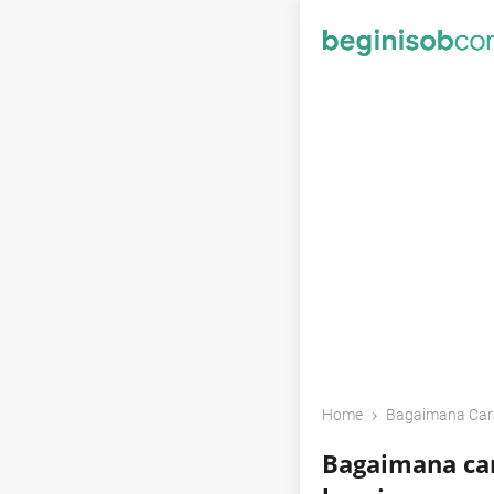
›
Home
Bagaimana Car
Bagaimana ca