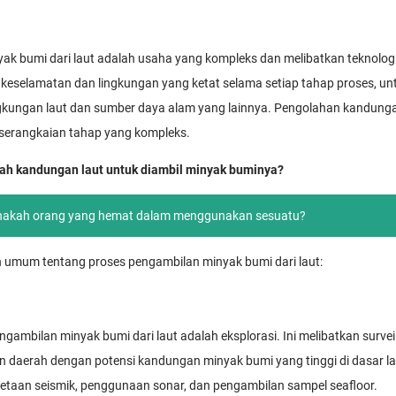
k bumi dari laut adalah usaha yang kompleks dan melibatkan teknologi 
keselamatan dan lingkungan yang ketat selama setiap tahap proses, u
gkungan laut dan sumber daya alam yang lainnya. Pengolahan kandung
 serangkaian tahap yang kompleks.
h kandungan laut untuk diambil minyak buminya?
akah orang yang hemat dalam menggunakan sesuatu?
 umum tentang proses pengambilan minyak bumi dari laut:
ambilan minyak bumi dari laut adalah eksplorasi. Ini melibatkan survei
daerah dengan potensi kandungan minyak bumi yang tinggi di dasar lau
taan seismik, penggunaan sonar, dan pengambilan sampel seafloor.