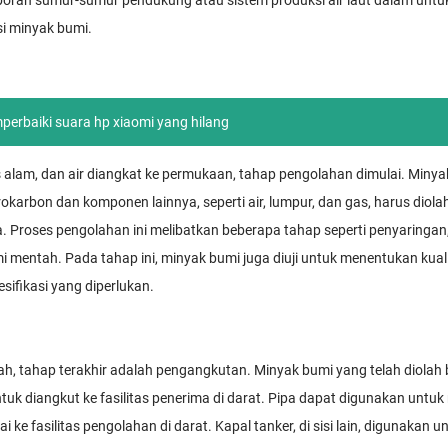
boran sumur-sumur pendukung atau sistem produksi air laut dalam un
i minyak bumi.
erbaiki suara hp xiaomi yang hilang
s alam, dan air diangkat ke permukaan, tahap pengolahan dimulai. Miny
drokarbon dan komponen lainnya, seperti air, lumpur, dan gas, harus dio
roses pengolahan ini melibatkan beberapa tahap seperti penyaringan
 mentah. Pada tahap ini, minyak bumi juga diuji untuk menentukan kua
ifikasi yang diperlukan.
ah, tahap terakhir adalah pengangkutan. Minyak bumi yang telah diolah b
ntuk diangkut ke fasilitas penerima di darat. Pipa dapat digunakan un
 ke fasilitas pengolahan di darat. Kapal tanker, di sisi lain, digunaka