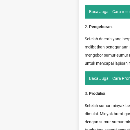
Baca Juga:
Cara memb
2.
Pengeboran
.
Setelah daerah yang berp
melibatkan penggunaan ri
mengebor sumur-sumur mi
untuk mencapai lapisan r
Baca Juga:
Cara Pro
3.
Produksi
.
Setelah sumur minyak be
dimulai. Minyak bumi, g
dengan sumur-sumur miny