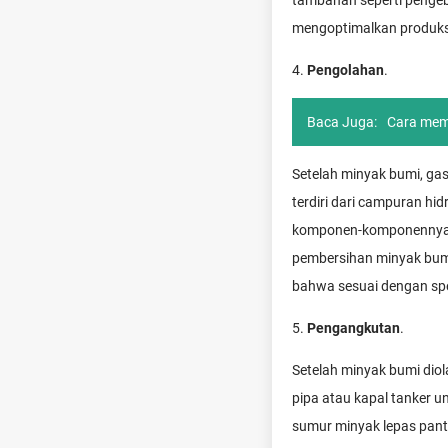
tambahan seperti penge
mengoptimalkan produks
4.
Pengolahan
.
Baca Juga:
Cara memp
Setelah minyak bumi, ga
terdiri dari campuran hi
komponen-komponennya. P
pembersihan minyak bumi
bahwa sesuai dengan spes
5.
Pengangkutan
.
Setelah minyak bumi diol
pipa atau kapal tanker u
sumur minyak lepas pantai