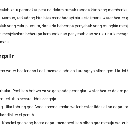
 salah satu perangkat penting dalam rumah tangga kita yang memberi
 Namun, terkadang kita bisa menghadapi situasi di mana water heater ga
salah yang cukup umum, dan ada beberapa penyebab yang mungkin menj
 akan menjelaskan beberapa kemungkinan penyebab dan solusi untuk meng
nyala.
ngalir
a water heater gas tidak menyala adalah kurangnya aliran gas. Hal ini b
erbuka. Pastikan bahwa valve gas pada perangkat water heater dalam po
a tertutup secara tidak sengaja.
. Jika tabung gas Anda kosong, maka water heater tidak akan dapat be
ondisi terisi penuh.
. Koneksi gas yang bocor dapat menghentikan aliran gas menuju water h