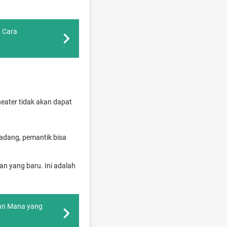
n Cara
eater tidak akan dapat
kadang, pemantik bisa
an yang baru. Ini adalah
dan Mana yang