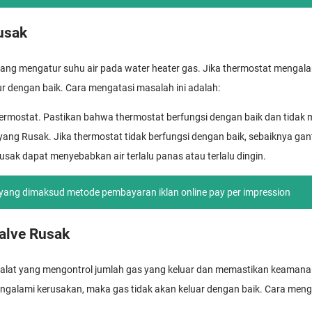
usak
yang mengatur suhu air pada water heater gas. Jika thermostat mengal
tur dengan baik. Cara mengatasi masalah ini adalah:
hermostat. Pastikan bahwa thermostat berfungsi dengan baik dan tidak
yang Rusak. Jika thermostat tidak berfungsi dengan baik, sebaiknya gan
sak dapat menyebabkan air terlalu panas atau terlalu dingin.
yang dimaksud metode pembayaran iklan online pay per impression
Valve Rusak
h alat yang mengontrol jumlah gas yang keluar dan memastikan keamana
engalami kerusakan, maka gas tidak akan keluar dengan baik. Cara menga