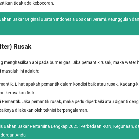
astikan tidak ada kebocoran.
Bahan Bakar Original Buatan Indonesia Bos dari Jerami, Keunggulan da
iter) Rusak
g menghasilkan api pada burner gas. Jika pemantik rusak, maka water h
 masalah ini adalah:
emantik. Lihat apakah pemantik dalam kondisi baik atau rusak. Kadang-
au kerusakan fisik.
i Pemantik. Jika pemantik rusak, maka perlu diperbaiki atau diganti deng
baiknya dilakukan oleh teknisi berpengalaman.
nis Bahan Bakar Pertamina Lengkap 2025: Perbedaan RON, Kegunaan, 
endaraan Anda