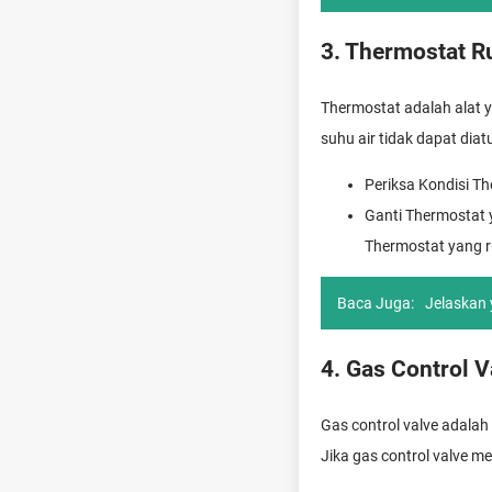
3. Thermostat R
Thermostat adalah alat 
suhu air tidak dapat dia
Periksa Kondisi T
Ganti Thermostat 
Thermostat yang ru
Baca Juga:
Jelaskan 
4. Gas Control 
Gas control valve adala
Jika gas control valve m