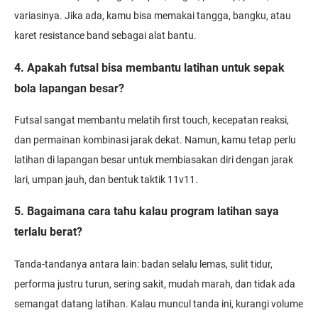
variasinya. Jika ada, kamu bisa memakai tangga, bangku, atau
karet resistance band sebagai alat bantu.
4. Apakah futsal bisa membantu latihan untuk sepak
bola lapangan besar?
Futsal sangat membantu melatih first touch, kecepatan reaksi,
dan permainan kombinasi jarak dekat. Namun, kamu tetap perlu
latihan di lapangan besar untuk membiasakan diri dengan jarak
lari, umpan jauh, dan bentuk taktik 11v11.
5. Bagaimana cara tahu kalau program latihan saya
terlalu berat?
Tanda-tandanya antara lain: badan selalu lemas, sulit tidur,
performa justru turun, sering sakit, mudah marah, dan tidak ada
semangat datang latihan. Kalau muncul tanda ini, kurangi volume