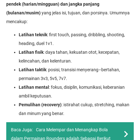
pendek (harian/mingguan) dan jangka panjang
(bulanan/musim)
yang jelas isi, tujuan, dan porsinya. Umumnya
mencakup:
Latihan teknik
: first touch, passing, dribbling, shooting,
heading, duel 1v1.
Latihan fisik
: daya tahan, kekuatan otot, kecepatan,
kelincahan, dan kelenturan.
Latihan taktik
: posisi, transisi menyerang–bertahan,
permainan 3v3, 5v5, 7v7.
Latihan mental
: fokus, disiplin, komunikasi, keberanian
ambil keputusan.
Pemulihan (recovery)
: istirahat cukup, stretching, makan
dan minum yang benar.
Baca Juga:
Cara Melempar dan Menangkap Bola
dalam Permainan Rounders adalah Sebagai Berikut