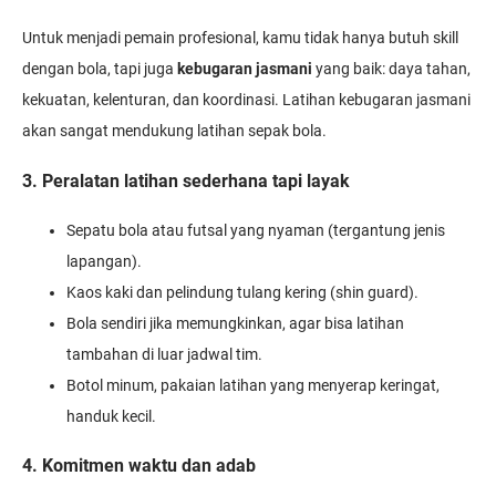
Untuk menjadi pemain profesional, kamu tidak hanya butuh skill
dengan bola, tapi juga
kebugaran jasmani
yang baik: daya tahan,
kekuatan, kelenturan, dan koordinasi. Latihan kebugaran jasmani
akan sangat mendukung latihan sepak bola.
3. Peralatan latihan sederhana tapi layak
Sepatu bola atau futsal yang nyaman (tergantung jenis
lapangan).
Kaos kaki dan pelindung tulang kering (shin guard).
Bola sendiri jika memungkinkan, agar bisa latihan
tambahan di luar jadwal tim.
Botol minum, pakaian latihan yang menyerap keringat,
handuk kecil.
4. Komitmen waktu dan adab