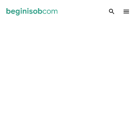
Skip to main content