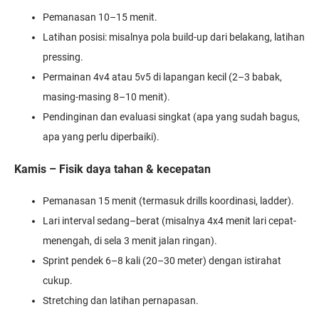
Pemanasan 10–15 menit.
Latihan posisi: misalnya pola build-up dari belakang, latihan
pressing.
Permainan 4v4 atau 5v5 di lapangan kecil (2–3 babak,
masing-masing 8–10 menit).
Pendinginan dan evaluasi singkat (apa yang sudah bagus,
apa yang perlu diperbaiki).
Kamis – Fisik daya tahan & kecepatan
Pemanasan 15 menit (termasuk drills koordinasi, ladder).
Lari interval sedang–berat (misalnya 4x4 menit lari cepat-
menengah, di sela 3 menit jalan ringan).
Sprint pendek 6–8 kali (20–30 meter) dengan istirahat
cukup.
Stretching dan latihan pernapasan.