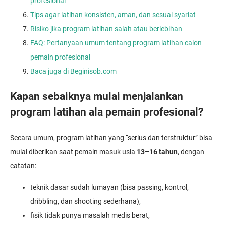
profesional
Tips agar latihan konsisten, aman, dan sesuai syariat
Risiko jika program latihan salah atau berlebihan
FAQ: Pertanyaan umum tentang program latihan calon
pemain profesional
Baca juga di Beginisob.com
Kapan sebaiknya mulai menjalankan
program latihan ala pemain profesional?
Secara umum, program latihan yang “serius dan terstruktur” bisa
mulai diberikan saat pemain masuk usia
13–16 tahun
, dengan
catatan:
teknik dasar sudah lumayan (bisa passing, kontrol,
dribbling, dan shooting sederhana),
fisik tidak punya masalah medis berat,