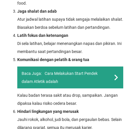
food.
Jaga shalat dan adab
Atur jadwal latihan supaya tidak sengaja melalaikan shalat.
Biasakan berdoa sebelum latihan dan pertandingan.
Latih fokus dan ketenangan
Di sela latihan, belajar menenangkan napas dan pikiran. Ini
membantu saat pertandingan besar.
Komunikasi dengan pelatih & orang tua
Baca Juga:
Cara Melakukan Start Pendek
dalam Atletik adalah
Kalau badan terasa sakit atau drop, sampaikan. Jangan
dipaksa kalau risiko cedera besar.
Hindari lingkungan yang merusak
Jauhi rokok, alkohol, judi bola, dan pergaulan bebas. Selain
dilarang syariat, semua itu merusak karier.