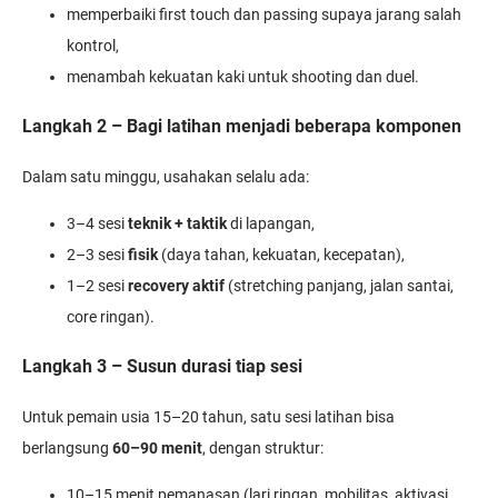
memperbaiki first touch dan passing supaya jarang salah
kontrol,
menambah kekuatan kaki untuk shooting dan duel.
Langkah 2 – Bagi latihan menjadi beberapa komponen
Dalam satu minggu, usahakan selalu ada:
3–4 sesi
teknik + taktik
di lapangan,
2–3 sesi
fisik
(daya tahan, kekuatan, kecepatan),
1–2 sesi
recovery aktif
(stretching panjang, jalan santai,
core ringan).
Langkah 3 – Susun durasi tiap sesi
Untuk pemain usia 15–20 tahun, satu sesi latihan bisa
berlangsung
60–90 menit
, dengan struktur:
10–15 menit pemanasan (lari ringan, mobilitas, aktivasi