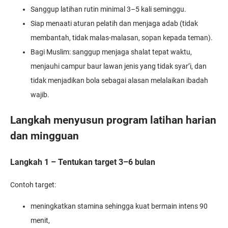
Sanggup latihan rutin minimal 3–5 kali seminggu.
Siap menaati aturan pelatih dan menjaga adab (tidak
membantah, tidak malas-malasan, sopan kepada teman).
Bagi Muslim: sanggup menjaga shalat tepat waktu,
menjauhi campur baur lawan jenis yang tidak syar’i, dan
tidak menjadikan bola sebagai alasan melalaikan ibadah
wajib.
Langkah menyusun program latihan harian
dan mingguan
Langkah 1 – Tentukan target 3–6 bulan
Contoh target:
meningkatkan stamina sehingga kuat bermain intens 90
menit,