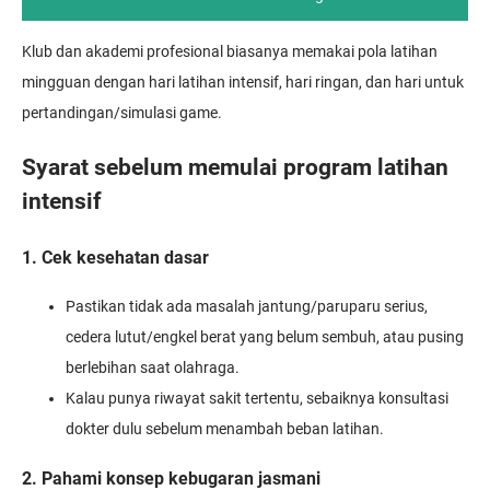
Klub dan akademi profesional biasanya memakai pola latihan
mingguan dengan hari latihan intensif, hari ringan, dan hari untuk
pertandingan/simulasi game.
Syarat sebelum memulai program latihan
intensif
1. Cek kesehatan dasar
Pastikan tidak ada masalah jantung/paruparu serius,
cedera lutut/engkel berat yang belum sembuh, atau pusing
berlebihan saat olahraga.
Kalau punya riwayat sakit tertentu, sebaiknya konsultasi
dokter dulu sebelum menambah beban latihan.
2. Pahami konsep kebugaran jasmani