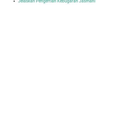
Jelaskan Pengertian Kebugaran Jasmani