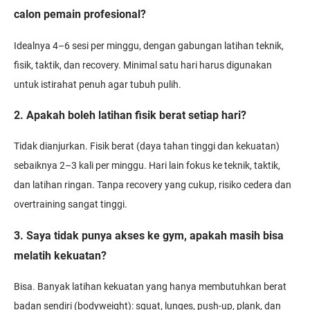
calon pemain profesional?
Idealnya 4–6 sesi per minggu, dengan gabungan latihan teknik,
fisik, taktik, dan recovery. Minimal satu hari harus digunakan
untuk istirahat penuh agar tubuh pulih.
2. Apakah boleh latihan fisik berat setiap hari?
Tidak dianjurkan. Fisik berat (daya tahan tinggi dan kekuatan)
sebaiknya 2–3 kali per minggu. Hari lain fokus ke teknik, taktik,
dan latihan ringan. Tanpa recovery yang cukup, risiko cedera dan
overtraining sangat tinggi.
3. Saya tidak punya akses ke gym, apakah masih bisa
melatih kekuatan?
Bisa. Banyak latihan kekuatan yang hanya membutuhkan berat
badan sendiri (bodyweight): squat, lunges, push-up, plank, dan