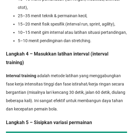
otot),
25–35 menit teknik & permainan kecil,
15–20 menit fisik spesifik (interval run, sprint, agility),
10–15 menit gim internal atau latihan situasi pertandingan,
5–10 menit pendinginan dan stretching.
Langkah 4 – Masukkan latihan interval (interval
training)
Interval training
adalah metode latihan yang menggabungkan
fase kerja intensitas tinggi dan fase istirahat/kerja ringan secara
bergantian (misalnya lari kencang 30 detik, jalan 60 detik, diulang
beberapa kali). Ini sangat efektif untuk membangun daya tahan
dan kecepatan pemain bola.
Langkah 5 – Sisipkan variasi permainan