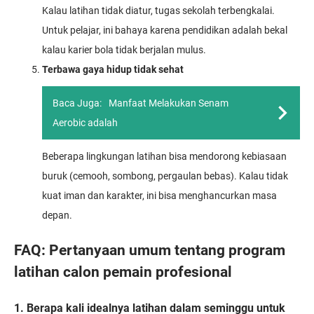
Kalau latihan tidak diatur, tugas sekolah terbengkalai.
Untuk pelajar, ini bahaya karena pendidikan adalah bekal
kalau karier bola tidak berjalan mulus.
Terbawa gaya hidup tidak sehat
Baca Juga:
Manfaat Melakukan Senam
Aerobic adalah
Beberapa lingkungan latihan bisa mendorong kebiasaan
buruk (cemooh, sombong, pergaulan bebas). Kalau tidak
kuat iman dan karakter, ini bisa menghancurkan masa
depan.
FAQ: Pertanyaan umum tentang program
latihan calon pemain profesional
1. Berapa kali idealnya latihan dalam seminggu untuk