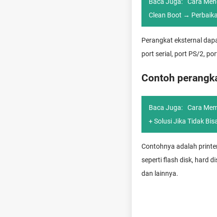
Baca Juga:
Cara Men
Clean Boot → Perbaika
Perangkat eksternal dapa
port serial, port PS/2, po
Contoh perangka
Baca Juga:
Cara Memi
+ Solusi Jika Tidak Bis
Contohnya adalah printer
seperti flash disk, hard d
dan lainnya.