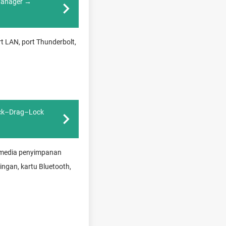
 Manager →
t LAN, port Thunderbolt,
ock–Drag–Lock
, media penyimpanan
ringan, kartu Bluetooth,