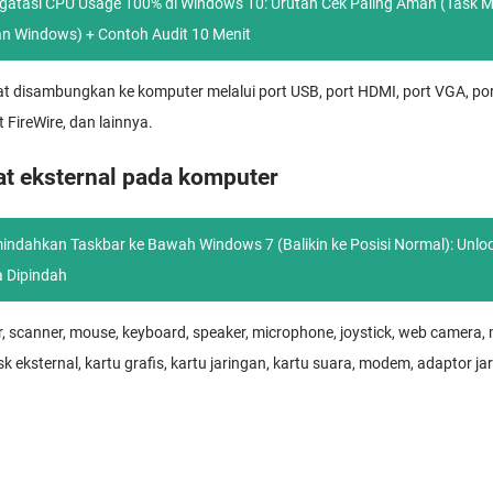
gatasi CPU Usage 100% di Windows 10: Urutan Cek Paling Aman (Task
n Windows) + Contoh Audit 10 Menit
t disambungkan ke komputer melalui port USB, port HDMI, port VGA, por
rt FireWire, dan lainnya.
t eksternal pada komputer
ndahkan Taskbar ke Bawah Windows 7 (Balikin ke Posisi Normal): Unl
a Dipindah
, scanner, mouse, keyboard, speaker, microphone, joystick, web camera
isk eksternal, kartu grafis, kartu jaringan, kartu suara, modem, adaptor ja