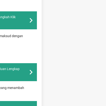
angkah Klik
dimaksud dengan
nduan Lengkap
r yang menambah