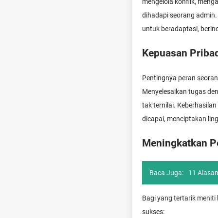
mengelola konflik, menga
dihadapi seorang admin. I
untuk beradaptasi, berino
Kepuasan Pribad
Pentingnya peran seoran
Menyelesaikan tugas de
tak ternilai. Keberhasil
dicapai, menciptakan lin
Meningkatkan Pe
Baca Juga:
11 Alasan
Bagi yang tertarik menit
sukses: