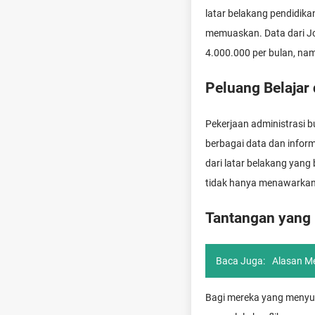
latar belakang pendidik
memuaskan. Data dari Jo
4.000.000 per bulan, nam
Peluang Belajar
Pekerjaan administrasi b
berbagai data dan inform
dari latar belakang yan
tidak hanya menawarkan 
Tantangan yang
Baca Juga:
Alasan Me
Bagi mereka yang menyuk