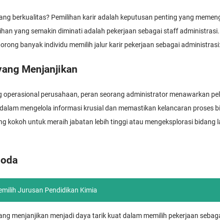
ng berkualitas? Pemilihan karir adalah keputusan penting yang memeng
lihan yang semakin diminati adalah pekerjaan sebagai staff administrasi
ng banyak individu memilih jalur karir pekerjaan sebagai administrasi
yang Menjanjikan
 operasional perusahaan, peran seorang administrator menawarkan pe
 dalam mengelola informasi krusial dan memastikan kelancaran proses bi
g kokoh untuk meraih jabatan lebih tinggi atau mengeksplorasi bidang l
goda
milih Jurusan Pendidikan Kimia
i yang menjanjikan menjadi daya tarik kuat dalam memilih pekerjaan sebag