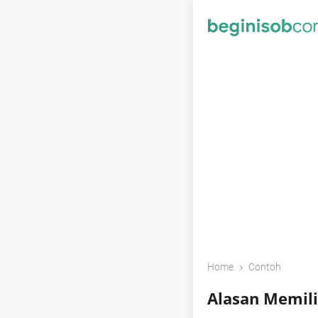
›
Home
Contoh
Alasan Memili