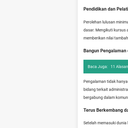
Pendidikan dan Pelat
Perolehan lulusan minim
dasar. Mengikuti kursus 
memberikan nilai tambah 
Bangun Pengalaman 
Baca Juga:
11 Alasan
Pengalaman tidak hanya 
bidang terkait administ
bergabung dalam komunita
Terus Berkembang d
Setelah memasuki dunia k