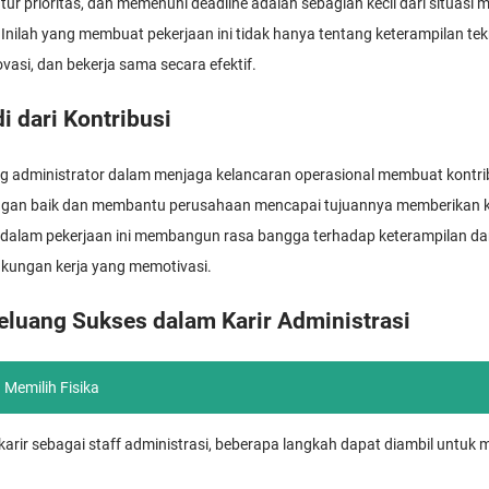
tur prioritas, dan memenuhi deadline adalah sebagian kecil dari situas
nilah yang membuat pekerjaan ini tidak hanya tentang keterampilan teknis
vasi, dan bekerja sama secara efektif.
i dari Kontribusi
g administrator dalam menjaga kelancaran operasional membuat kontrib
ngan baik dan membantu perusahaan mencapai tujuannya memberikan k
an dalam pekerjaan ini membangun rasa bangga terhadap keterampilan dan
gkungan kerja yang memotivasi.
luang Sukses dalam Karir Administrasi
 Memilih Fisika
i karir sebagai staff administrasi, beberapa langkah dapat diambil untu