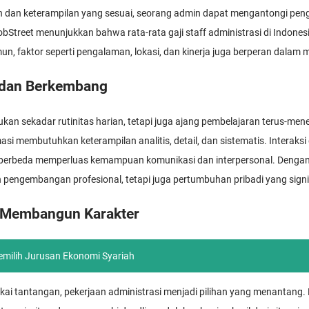
an dan keterampilan yang sesuai, seorang admin dapat mengantongi pen
bStreet menunjukkan bahwa rata-rata gaji staff administrasi di Indone
un, faktor seperti pengalaman, lokasi, dan kinerja juga berperan dalam 
 dan Berkembang
ukan sekadar rutinitas harian, tetapi juga ajang pembelajaran terus-me
asi membutuhkan keterampilan analitis, detail, dan sistematis. Interaks
g berbeda memperluas kemampuan komunikasi dan interpersonal. Dengan 
pengembangan profesional, tetapi juga pertumbuhan pribadi yang signi
 Membangun Karakter
milih Jurusan Ekonomi Syariah
ai tantangan, pekerjaan administrasi menjadi pilihan yang menantang.