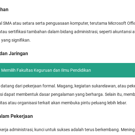
ihan
al SMA atau setara serta penguasaan komputer, terutama Microsoft Offi
atau sertifikasi tambahan dalam bidang administrasi, seperti akuntansi
yang signifikan.
dan Jaringan
 Memilih Fakultas Keguruan dan Ilmu Pendidikan
datang dari pekerjaan formal. Magang, kegiatan sukarelawan, atau peke
rasi dapat membentuk dasar pengalaman yang berharga. Selain itu, mem
s atau organisasi terkait akan membuka pintu peluang lebih lebar.
alam Pekerjaan
erja administrasi, kunci untuk sukses adalah terus berkembang. Mening