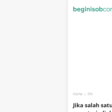
›
Home
IPA
Jika salah sa