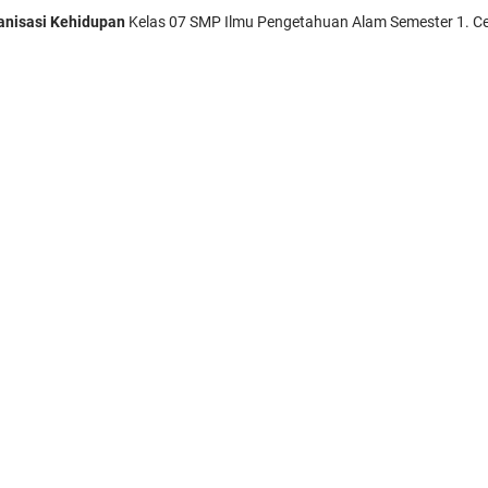
anisasi Kehidupan
Kelas 07 SMP Ilmu Pengetahuan Alam Semester 1. Cet