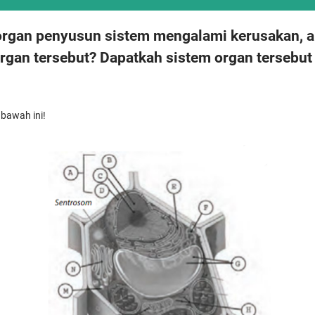
 organ penyusun sistem mengalami kerusakan, ap
rgan tersebut? Dapatkah sistem organ tersebut
 bawah ini!