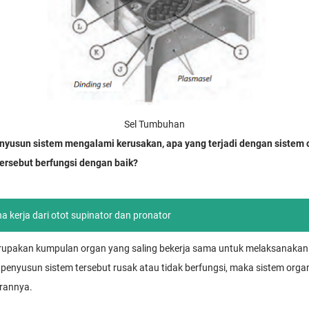
Sel Tumbuhan
enyusun sistem mengalami kerusakan, apa yang terjadi dengan sistem 
ersebut berfungsi dengan baik?
 kerja dari otot supinator dan pronator
upakan kumpulan organ yang saling bekerja sama untuk melaksanakan 
 penyusun sistem tersebut rusak atau tidak berfungsi, maka sistem orga
rannya.