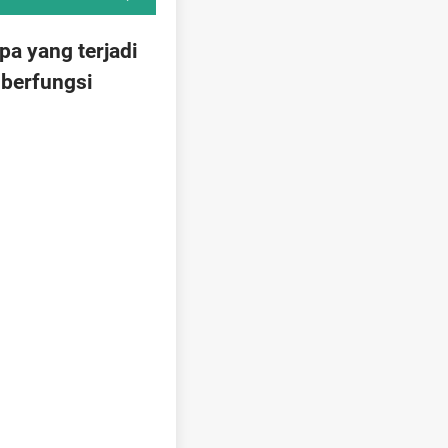
a yang terjadi
 berfungsi