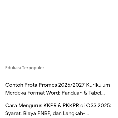
Edukasi Terpopuler
Contoh Prota Promes 2026/2027 Kurikulum
Merdeka Format Word: Panduan & Tabel
Lengkap
Cara Mengurus KKPR & PKKPR di OSS 2025:
Syarat, Biaya PNBP, dan Langkah-