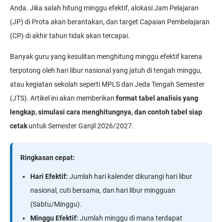
Anda. Jika salah hitung minggu efektif, alokasi Jam Pelajaran
(JP) di Prota akan berantakan, dan target Capaian Pembelajaran
(CP) di akhir tahun tidak akan tercapai.
Banyak guru yang kesulitan menghitung minggu efektif karena
terpotong oleh hari libur nasional yang jatuh di tengah minggu,
atau kegiatan sekolah seperti MPLS dan Jeda Tengah Semester
(JTS). Artikel ini akan memberikan
format tabel analisis yang
lengkap, simulasi cara menghitungnya, dan contoh tabel siap
cetak
untuk Semester Ganjil 2026/2027.
Ringkasan cepat:
Hari Efektif:
Jumlah hari kalender dikurangi hari libur
nasional, cuti bersama, dan hari libur mingguan
(Sabtu/Minggu).
Minggu Efektif:
Jumlah minggu di mana terdapat