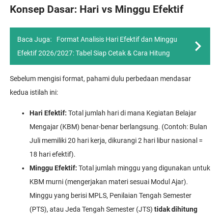
Konsep Dasar: Hari vs Minggu Efektif
Baca Juga:
Format Analisis Hari Efektif dan Minggu
Efektif 2026/2027: Tabel Siap Cetak & Cara Hitung
Sebelum mengisi format, pahami dulu perbedaan mendasar
kedua istilah ini:
Hari Efektif:
Total jumlah hari di mana Kegiatan Belajar
Mengajar (KBM) benar-benar berlangsung. (Contoh: Bulan
Juli memiliki 20 hari kerja, dikurangi 2 hari libur nasional =
18 hari efektif).
Minggu Efektif:
Total jumlah minggu yang digunakan untuk
KBM murni (mengerjakan materi sesuai Modul Ajar).
Minggu yang berisi MPLS, Penilaian Tengah Semester
(PTS), atau Jeda Tengah Semester (JTS)
tidak dihitung