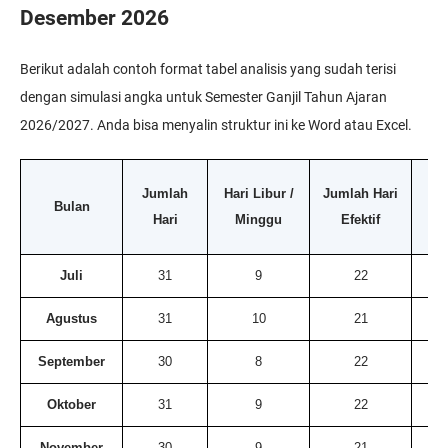
Desember 2026
Berikut adalah contoh format tabel analisis yang sudah terisi
dengan simulasi angka untuk Semester Ganjil Tahun Ajaran
2026/2027. Anda bisa menyalin struktur ini ke Word atau Excel.
Jumlah
Hari Libur /
Jumlah Hari
J
Bulan
Hari
Minggu
Efektif
M
Juli
31
9
22
Agustus
31
10
21
September
30
8
22
Oktober
31
9
22
November
30
9
21