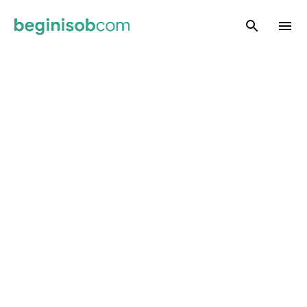
Skip to main content