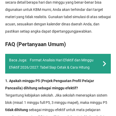
secara detail berapa hari dan minggu yang benar-benar bisa
digunakan untuk KBM murni, Anda akan terhindar dari target
materi yang tidak realistis. Gunakan tabel simulasi di atas sebagai
acuan, sesuaikan dengan kalender dinas daerah Anda, dan
pastikan setiap angka dapat dipertanggungjawabkan.
FAQ (Pertanyaan Umum)
Baca Juga:
Format Analisis Hari Efektif dan Minggu
Efektif 2026/2027: Tabel Siap Cetak & Cara Hitung
1. Apakah minggu P5 (Projek Penguatan Profil Pelajar
Pancasila) dihitung sebagai minggu efektif?
Tergantung kebijakan sekolah. Jika sekolah menerapkan sistem
blok (misal: 1 minggu full P5, 3 minggu mapel), maka minggu P5
tidak dihitung
sebagai minggu efektif untuk mata pelajaran