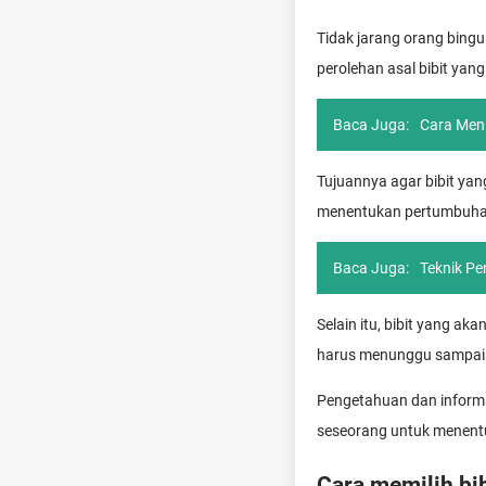
Tidak jarang orang bingu
perolehan asal bibit yan
Baca Juga:
Cara Meni
Tujuannya agar bibit yan
menentukan pertumbuhan
Baca Juga:
Teknik P
Selain itu, bibit yang 
harus menunggu sampai
Pengetahuan dan informa
seseorang untuk menentu
Cara memilih bi