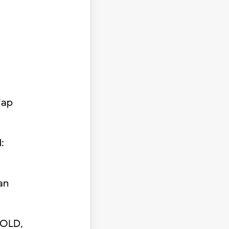
iap
:
an
HOLD,