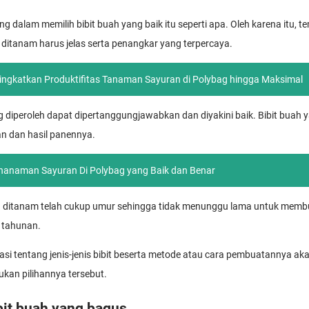
ng dalam memilih bibit buah yang baik itu seperti apa. Oleh karena itu, 
g ditanam harus jelas serta penangkar yang terpercaya.
ngkatkan Produktifitas Tanaman Sayuran di Polybag hingga Maksimal
g diperoleh dapat dipertanggungjawabkan dan diyakini baik. Bibit buah 
 dan hasil panennya.
enanaman Sayuran Di Polybag yang Baik dan Benar
akan ditanam telah cukup umur sehingga tidak menunggu lama untuk mem
 tahunan.
si tentang jenis-jenis bibit beserta metode atau cara pembuatannya 
kan pilihannya tersebut.
bit buah yang bagus