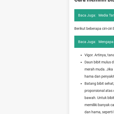
Baca Juga:
Media Ta
Berikut beberapa ciri-cir
Baca Juga:
Mengapa 
Vigor. Artinya, ta
Daun bibit mulus d
merah muda. Jika 
hama dan penyakit
Batang bibit sehat
proporsional atas
bawah. Untuk bibit
memiliki banyak c
dan hama, seperti 