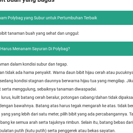
nam Polybag yang Subur untuk Pertumbuhan Terbaik
i bibit tanaman buah yang sehat dan unggul:
Harus Menanam Sayuran Di Polybag?
naman dalam kondisi subur dan tegap.
an tidak ada hama penyakit. Warna daun bibit hijau cerah atau pucukny
sedang kondisi stagnan daunnya berwarna hijau tua yang mengilap. Ji
 serta menggulung, sebaiknya tanaman diwaspadai.
, lurus, kulit batang cerah beralur, potongan cabang/dahan tidak dipaks
 dengan bawahnya. Batang atas harus tegak mengarah ke atas. tidak b
 yang yang lebih dari satu meter, pilih bibit yang ada percabangannya.
abang ke semua arah serta tajuknya rimbun. Selain itu, batang bebas da
bulatan putih (kutu putih) serta penggerek atau bekas sayatan.