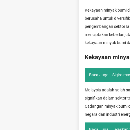
Kekayaan minyak bumi dan
berusaha untuk diversif
pengembangan sektor lain 
menciptakan keberlanjut
kekayaan minyak bumi d
Kekayaan minya
Baca Juga:
Sigiro m
Malaysia adalah salah s
signifikan dalam sektor
Cadangan minyak bumi d
negara dan industri energ
Baca Juga:
Jelaskan 