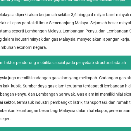
aysia diperkirakan berjumlah sekitar 3,6 hingga 4 milyar barel minyak
etak di lepas pantai di timur Semenanjung Malaya. Sejumlah besar minya
utama seperti Lembangan Melayu, Lembangan Penyu, dan Lembangan S
 dalam industri minyak dan gas Malaysia, menyediakan lapangan kerja,
tumbuhan ekonomi negara.
ni faktor pendorong mobilitas social pada penyebab structural adalah
aysia juga memiliki cadangan gas alam yang melimpah. Cadangan gas al
iun kaki kubik. Sumber daya gas alam terutama terdapat di lembangan hi
ngan Penyu, dan Lembangan Sarawak. Gas alam ini memiliki nilai ekon
 sektor, termasuk industri, pembangkit listrik, transportasi, dan ruma
erikan keuntungan besar bagi Malaysia dalam hal ekspor, penerimaan
egeri.