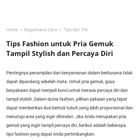
›
›
Home
Bagaimana Cara
Tips dan Trik
Tips Fashion untuk Pria Gemuk
Tampil Stylish dan Percaya Diri
Pentingnya penampilan dan kenyamanan dalam berbusana tidak
dapat dipandang sebelah mata. Untuk pria gemuk, gaya
berpakaian dapat menjadi kunci untuk merasa percaya diri dan
tampil stylish. Dalam dunia fashion, pilihan pakaian yang tepat
dapat memberikan ilusi bentuk tubuh yang lebih proporsional dan
menutupi area yang ingin dihindari. Jika Anda merupakan pria
gemuk yang ingin tampil percaya diri, berikut adalah beberapa
tips fashion yang dapat Anda pertimbangkan: