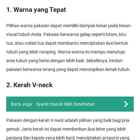
1. Warna yang Tepat
Pilihan warna pakaian dapat memiliki dampak besar pada kesan
visual tubuh Anda. Pakaian berwarna gelap seperti hitam, biru
tua, atau coklat tua dapat membantu menciptakan ilusi bentuk
tubuh yang lebih ramping. Warna-warna ini mampu menutupi
area tubuh yang berisi dengan lebih baik. Sebaliknya, hindari
pakaian berwarna terang yang dapat menonjolkan lemak tubuh.
2. Kerah V-neck
Baca Juga:
Syarat masuk SMK Kesehatan
Pakaian dengan kerah V-neck adalah pilihan yang baik bagi pria
gemuk. Jenis kerah ini dapat memberikan ilusi leher yang lebih
panjang dan kepala yang lebih kecil, menciptakan proporsi yang