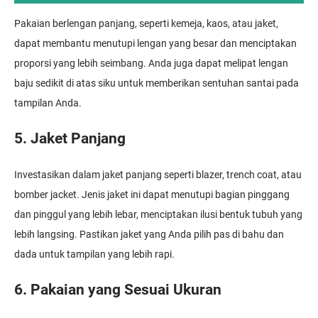
Pakaian berlengan panjang, seperti kemeja, kaos, atau jaket,
dapat membantu menutupi lengan yang besar dan menciptakan
proporsi yang lebih seimbang. Anda juga dapat melipat lengan
baju sedikit di atas siku untuk memberikan sentuhan santai pada
tampilan Anda.
5. Jaket Panjang
Investasikan dalam jaket panjang seperti blazer, trench coat, atau
bomber jacket. Jenis jaket ini dapat menutupi bagian pinggang
dan pinggul yang lebih lebar, menciptakan ilusi bentuk tubuh yang
lebih langsing. Pastikan jaket yang Anda pilih pas di bahu dan
dada untuk tampilan yang lebih rapi.
6. Pakaian yang Sesuai Ukuran