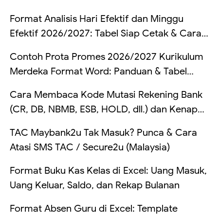
Format Analisis Hari Efektif dan Minggu
Efektif 2026/2027: Tabel Siap Cetak & Cara
Hitung
Contoh Prota Promes 2026/2027 Kurikulum
Merdeka Format Word: Panduan & Tabel
Lengkap
Cara Membaca Kode Mutasi Rekening Bank
(CR, DB, NBMB, ESB, HOLD, dll.) dan Kenapa
Saldo Kadang Tertahan
TAC Maybank2u Tak Masuk? Punca & Cara
Atasi SMS TAC / Secure2u (Malaysia)
Format Buku Kas Kelas di Excel: Uang Masuk,
Uang Keluar, Saldo, dan Rekap Bulanan
Format Absen Guru di Excel: Template