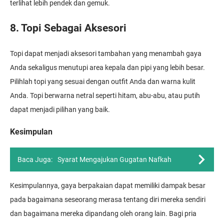
terlihat lebih pendek dan gemuk.
8. Topi Sebagai Aksesori
Topi dapat menjadi aksesori tambahan yang menambah gaya
Anda sekaligus menutupi area kepala dan pipi yang lebih besar.
Pilihlah topi yang sesuai dengan outfit Anda dan warna kulit
Anda. Topi berwarna netral seperti hitam, abu-abu, atau putih
dapat menjadi pilihan yang baik.
Kesimpulan
Baca Juga:
Syarat Mengajukan Gugatan Nafkah
Kesimpulannya, gaya berpakaian dapat memiliki dampak besar
pada bagaimana seseorang merasa tentang diri mereka sendiri
dan bagaimana mereka dipandang oleh orang lain. Bagi pria