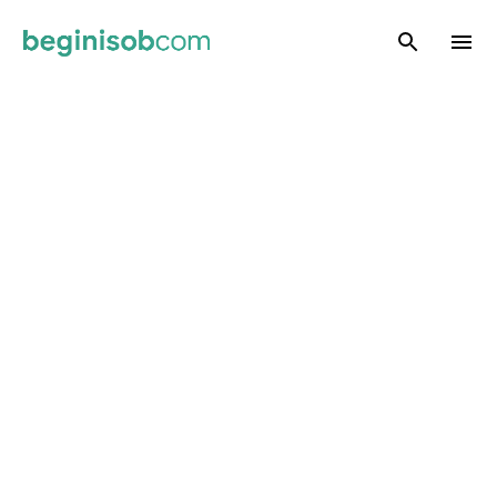
Skip to main content