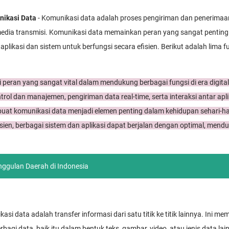
nikasi Data
- Komunikasi data adalah proses pengiriman dan penerimaa
 media transmisi. Komunikasi data memainkan peran yang sangat pentin
likasi dan sistem untuk berfungsi secara efisien. Berikut adalah lima f
peran yang sangat vital dalam mendukung berbagai fungsi di era digital i
ntrol dan manajemen, pengiriman data real-time, serta interaksi antar ap
at komunikasi data menjadi elemen penting dalam kehidupan sehari-har
sien, berbagai sistem dan aplikasi dapat berjalan dengan optimal, mend
ggulan Daerah di Indonesia
asi data adalah transfer informasi dari satu titik ke titik lainnya. Ini 
bagi data, baik itu dalam bentuk teks, gambar, video, atau jenis data lai