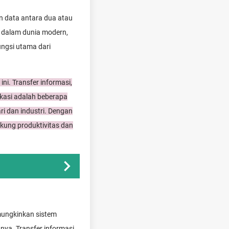
n data antara dua atau
g dalam dunia modern,
ungsi utama dari
ni. Transfer informasi,
likasi adalah beberapa
i dan industri. Dengan
ukung produktivitas dan
memungkinkan sistem
nnya. Transfer informasi