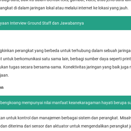
rangkat di dalam jaringan lokal atau melalui internet ke lokasi yang jauh.
nyaan Interview Ground Staff dan Jawabannya
inkan perangkat yang berbeda untuk terhubung dalam sebuah jaringan.
untuk berkomunikasi satu sama lain, berbagi sumber daya seperti print
kukan tugas secara bersama-sama. Konektivitas jaringan yang baik jug
jaan.
en
bengkoang mempunyai nilai manfaat keanekaragaman hayati berupa s
an untuk kontrol dan manajemen berbagai sistem dan perangkat. Misalny
m dan diterima dari sensor dan aktuator untuk mengendalikan perangkat ja