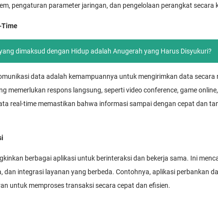
tem, pengaturan parameter jaringan, dan pengelolaan perangkat secara 
l-Time
 yang dimaksud dengan Hidup adalah Anugerah yang Harus Disyukuri?
omunikasi data adalah kemampuannya untuk mengirimkan data secara re
ang memerlukan respons langsung, seperti video conference, game online
 data real-time memastikan bahwa informasi sampai dengan cepat dan 
si
nkan berbagai aplikasi untuk berinteraksi dan bekerja sama. Ini menca
ata, dan integrasi layanan yang berbeda. Contohnya, aplikasi perbankan 
n untuk memproses transaksi secara cepat dan efisien.