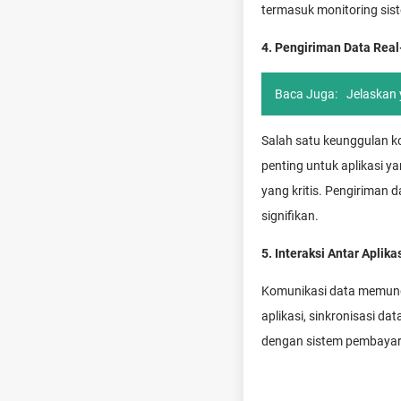
termasuk monitoring sis
4. Pengiriman Data Rea
Baca Juga:
Jelaskan
Salah satu keunggulan k
penting untuk aplikasi y
yang kritis. Pengiriman
signifikan.
5. Interaksi Antar Aplika
Komunikasi data memungki
aplikasi, sinkronisasi d
dengan sistem pembayara