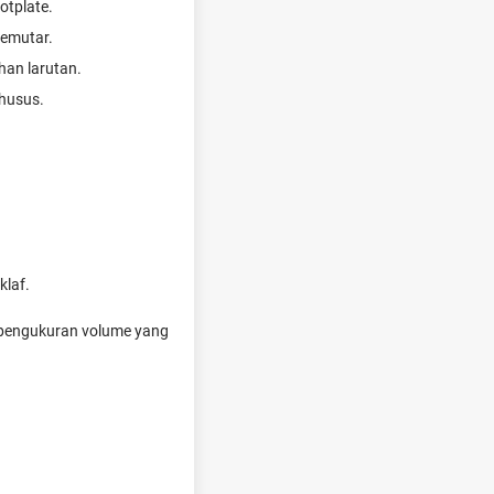
otplate.
memutar.
han larutan.
husus.
klaf.
 pengukuran volume yang