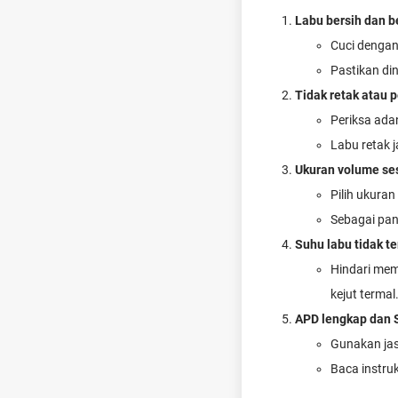
Labu bersih dan 
Cuci dengan 
Pastikan din
Tidak retak atau 
Periksa ad
Labu retak 
Ukuran volume se
Pilih ukura
Sebagai pan
Suhu labu tidak te
Hindari mem
kejut termal
APD lengkap dan 
Gunakan jas
Baca instru