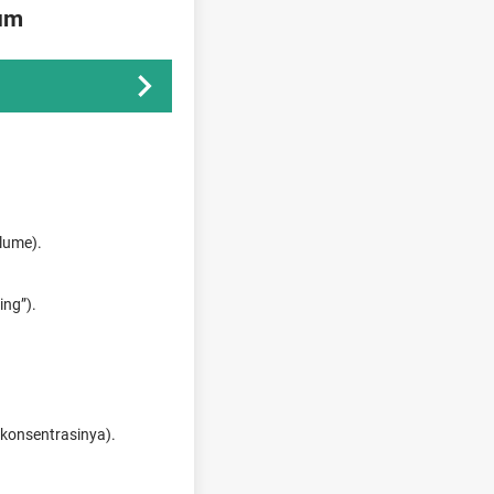
um
lume).
ing”).
 konsentrasinya).