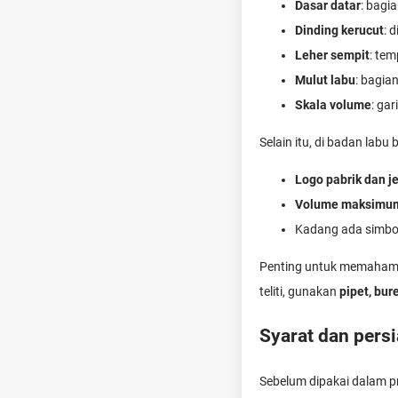
Dasar datar
: bagi
Dinding kerucut
: 
Leher sempit
: te
Mulut labu
: bagia
Skala volume
: ga
Selain itu, di badan labu
Logo pabrik dan j
Volume maksimu
Kadang ada simbo
Penting untuk memaha
teliti, gunakan
pipet, bur
Syarat dan per
Sebelum dipakai dalam pr