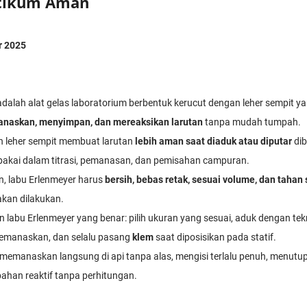
ktikum Aman
r 2025
dalah alat gelas laboratorium berbentuk kerucut dengan leher sempit y
askan, menyimpan, dan mereaksikan larutan
tanpa mudah tumpah.
n leher sempit membuat larutan
lebih aman saat diaduk atau diputar
dib
ipakai dalam titrasi, pemanasan, dan pemisahan campuran.
, labu Erlenmeyer harus
bersih, bebas retak, sesuai volume, dan tahan
kan dilakukan.
abu Erlenmeyer yang benar: pilih ukuran yang sesuai, aduk dengan tekn
memanaskan, dan selalu pasang
klem
saat diposisikan pada statif.
emanaskan langsung di api tanpa alas, mengisi terlalu penuh, menutup
han reaktif tanpa perhitungan.