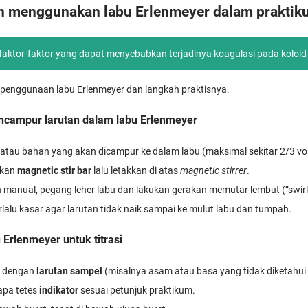
h menggunakan labu Erlenmeyer dalam praktik
faktor-faktor yang dapat menyebabkan terjadinya koagulasi pada koloid
 penggunaan labu Erlenmeyer dan langkah praktisnya.
campur larutan dalam labu Erlenmeyer
atau bahan yang akan dicampur ke dalam labu (maksimal sekitar 2/3 vo
hkan
magnetic stir bar
lalu letakkan di atas
magnetic stirrer
.
manual, pegang leher labu dan lakukan gerakan memutar lembut (“swirl
rlalu kasar agar larutan tidak naik sampai ke mulut labu dan tumpah.
Erlenmeyer untuk titrasi
er dengan
larutan sampel
(misalnya asam atau basa yang tidak diketahui
pa tetes
indikator
sesuai petunjuk praktikum.