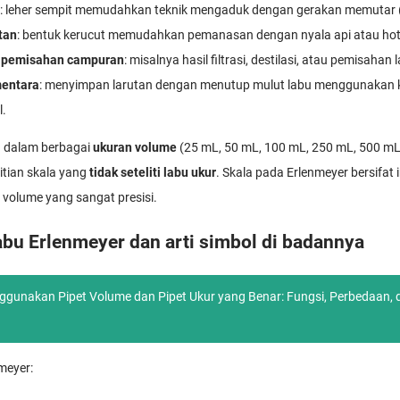
: leher sempit memudahkan teknik mengaduk dengan gerakan memutar (“
tan
: bentuk kerucut memudahkan pemanasan dengan nyala api atau hot
 pemisahan campuran
: misalnya hasil filtrasi, destilasi, atau pemisahan 
entara
: menyimpan larutan dengan menutup mulut labu menggunakan k
l.
a dalam berbagai
ukuran volume
(25 mL, 50 mL, 100 mL, 250 mL, 500 mL
itian skala yang
tidak seteliti labu ukur
. Skala pada Erlenmeyer bersifat i
volume yang sangat presisi.
abu Erlenmeyer dan arti simbol di badannya
gunakan Pipet Volume dan Pipet Ukur yang Benar: Fungsi, Perbedaan,
meyer: