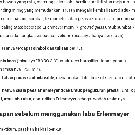
an bawah yang rata, memungkinkan labu berdiri stabil di atas meja atau h
dinding miring yang memudahkan larutan mengalir kembali saat diaduk 
mpat memasang sumbat, termometer, atau gelas ukur kecil saat penamba
n paling atas; beberapa Erlenmeyer memiliki
ground glass
untuk sumbat k
ris-garis dan angka pembacaan volume (biasanya hanya perkiraan).
 biasanya terdapat
simbol dan tulisan
berikut:
enis kaca
(misalnya “BORO 3.3” untuk kaca borosilikat tahan panas).
m
(misalnya “250 mL”).
l
tahan panas / autoclavable
, menandakan labu boleh disterilkan di auto
mi bahwa
skala pada Erlenmeyer tidak untuk pengukuran presisi
. Untuk
et, atau labu ukur
, dan jadikan Erlenmeyer sebagai wadah reaksinya.
siapan sebelum menggunakan labu Erlenmeyer
aktikum, pastikan hal-hal berikut: