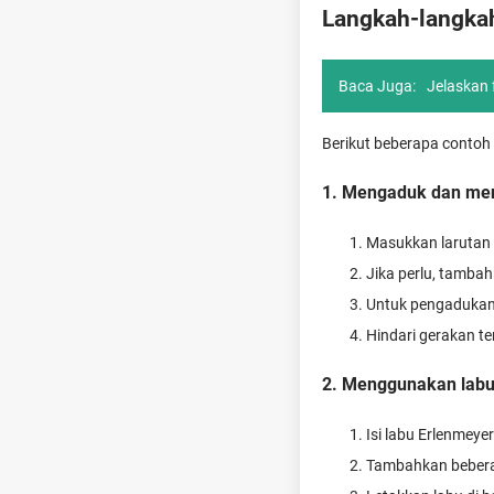
Langkah-langka
Baca Juga:
Jelaskan 
Berikut beberapa contoh
1. Mengaduk dan men
Masukkan larutan 
Jika perlu, tamba
Untuk pengadukan 
Hindari gerakan te
2. Menggunakan labu 
Isi labu Erlenmey
Tambahkan bebera