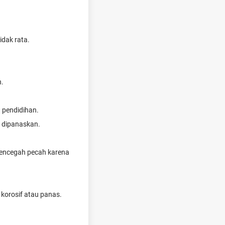
idak rata.
n.
 pendidihan.
n dipanaskan.
mencegah pecah karena
 korosif atau panas.