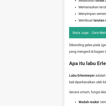
Melakukan
titrasi
(
Memanaskan larut
Menyimpan sement
Membuat
larutan 
Baca Juga:
Cara Men
Dibanding gelas piala (g
yang mengecil di bagian le
Apa itu labu Er
Labu Erlenmeyer
adalah 
kali diperkenalkan oleh
Secara umum, fungsi labu
Wadah reaksi
: te