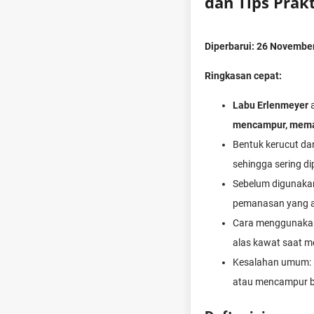
dan Tips Pra
Diperbarui: 26 Novembe
Ringkasan cepat:
Labu Erlenmeyer
a
mencampur, meman
Bentuk kerucut da
sehingga sering d
Sebelum digunakan
pemanasan yang a
Cara menggunakan l
alas kawat saat 
Kesalahan umum: m
atau mencampur ba