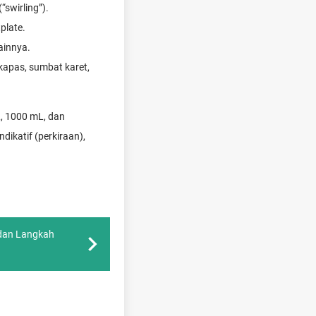
swirling”).
plate.
lainnya.
apas, sumbat karet,
, 1000 mL, dan
ndikatif (perkiraan),
 dan Langkah