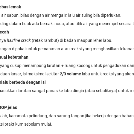
bebas lemak
air sabun, bilas dengan air mengalir, lalu air suling bila diperlukan.
ding dalam tidak ada bercak, noda, atau titik air yang menempel secara t
pecah
anya
hairline crack
(retak rambut) di badan maupun leher labu.
jangan dipakai untuk pemanasan atau reaksi yang menghasilkan tekana
suai kebutuhan
n yang cukup menampung larutan + ruang kosong untuk pengadukan dan
duan kasar, isi maksimal sekitar
2/3 volume
labu untuk reaksi yang aka
rlalu berbeda dengan isi
asukkan larutan sangat panas ke labu dingin (atau sebaliknya) untuk 
.
SOP jelas
 lab, kacamata pelindung, dan sarung tangan jika bekerja dengan bahan
ksi praktikum sebelum mulai.