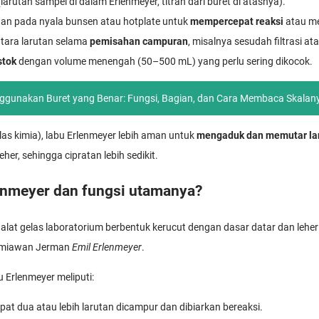
larutan sampel di dalam Erlenmeyer, titran dari buret di atasnya).
an pada nyala bunsen atau hotplate untuk
mempercepat reaksi
atau me
ara larutan selama
pemisahan campuran
, misalnya sesudah filtrasi atau
stok
dengan volume menengah (50–500 mL) yang perlu sering dikocok.
ggunakan Buret yang Benar: Fungsi, Bagian, dan Cara Membaca Skalan
elas kimia), labu Erlenmeyer lebih aman untuk
mengaduk dan memutar la
her, sehingga cipratan lebih sedikit.
lenmeyer dan fungsi utamanya?
alat gelas laboratorium berbentuk kerucut dengan dasar datar dan leher 
 kimiawan Jerman
Emil Erlenmeyer
.
 Erlenmeyer meliputi:
mpat dua atau lebih larutan dicampur dan dibiarkan bereaksi.