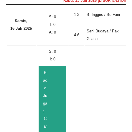
Rabu, 15 Juli 2026 (LIBUR NASIONA
1-3
B. Inggris / Bu Fani
S: 0
Kamis,
I: 0
16 Juli 2026
Seni Budaya / Pak
A: 0
4-6
Gilang
S: 0
I: 0
B
ac
a
Ju
ga
:
C
ar