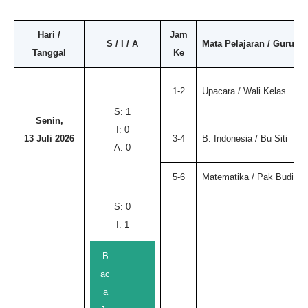
Hari /
Jam
S / I / A
Mata Pelajaran / Guru
Tanggal
Ke
1-2
Upacara / Wali Kelas
S: 1
Senin,
I: 0
13 Juli 2026
3-4
B. Indonesia / Bu Siti
A: 0
5-6
Matematika / Pak Budi
S: 0
I: 1
B
ac
a