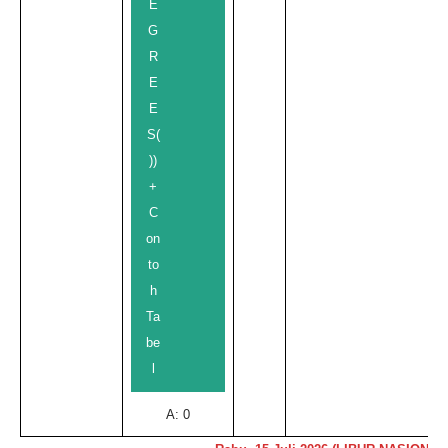
E
G
R
E
E
S(
))
+
C
on
to
h
Ta
be
l
A: 0