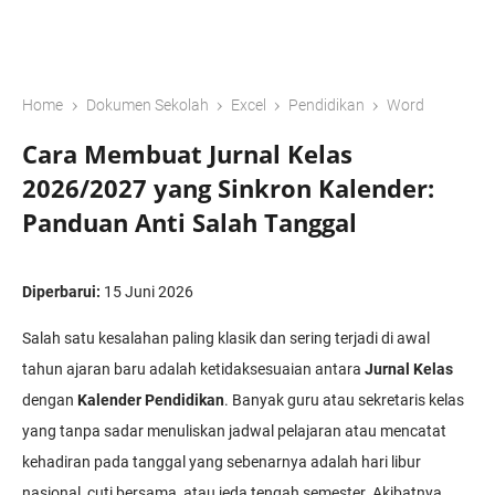
›
›
›
›
Home
Dokumen Sekolah
Excel
Pendidikan
Word
Cara Membuat Jurnal Kelas
2026/2027 yang Sinkron Kalender:
Panduan Anti Salah Tanggal
Diperbarui:
15 Juni 2026
Salah satu kesalahan paling klasik dan sering terjadi di awal
tahun ajaran baru adalah ketidaksesuaian antara
Jurnal Kelas
dengan
Kalender Pendidikan
. Banyak guru atau sekretaris kelas
yang tanpa sadar menuliskan jadwal pelajaran atau mencatat
kehadiran pada tanggal yang sebenarnya adalah hari libur
nasional, cuti bersama, atau jeda tengah semester. Akibatnya,