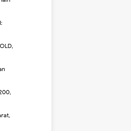
:
HOLD,
an
6200,
rat,