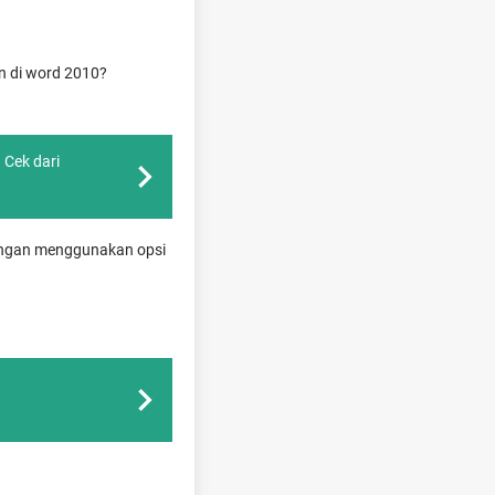
n di word 2010?
 Cek dari
engan menggunakan opsi