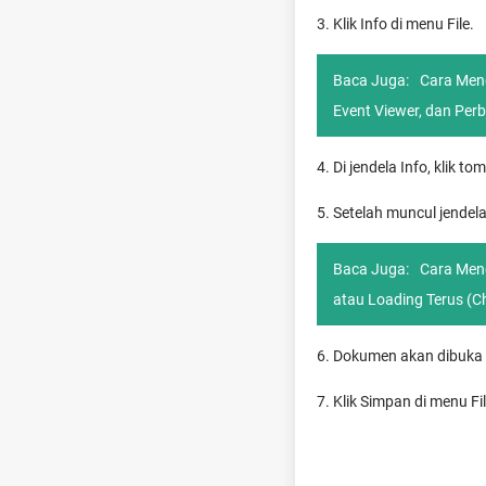
3. Klik Info di menu File.
Baca Juga:
Cara Meng
Event Viewer, dan Perb
4. Di jendela Info, klik t
5. Setelah muncul jendela 
Baca Juga:
Cara Meng
atau Loading Terus (C
6. Dokumen akan dibuka k
7. Klik Simpan di menu F