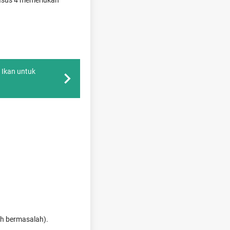
asus 4 memerlukan
 Ikan untuk
ah bermasalah).