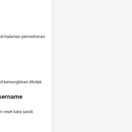
ul di halaman permohonan
cil kemungkinan ditolak.
username
n reset kata sandi.