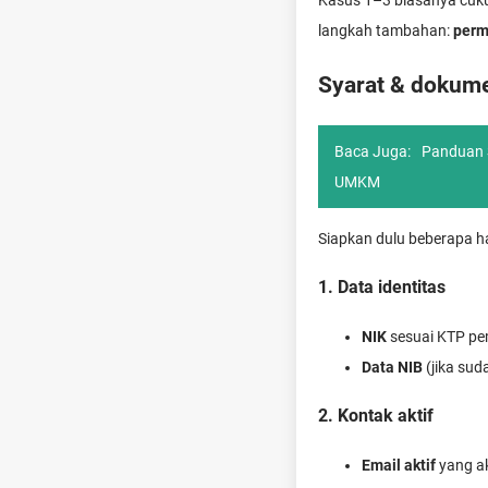
Kasus 1–3 biasanya cuk
langkah tambahan:
perm
Syarat & dokum
Baca Juga:
Panduan S
UMKM
Siapkan dulu beberapa h
1. Data identitas
NIK
sesuai KTP pe
Data NIB
(jika sud
2. Kontak aktif
Email aktif
yang ak