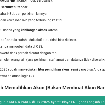
gelola
NIB
(Nomor Induk Berusaha).
 Sertifikat Standar
.
ha, KBLI, dan perizinan lainnya.
dan kewajiban lain yang terhubung ke OSS.
ku usaha yang
kehilangan akses
karena:
daftar dulu sudah tidak aktif atau tidak bisa diakses.
tanpa mengubah data di OSS.
word tidak pernah dicatat dengan rapi.
n oleh orang lain (jasa perizinan, staf lama) dan datanya tidak diserahk
 2025 sudah menyediakan
fitur pemulihan akun resmi
yang bisa Anda g
lewat halaman login OSS.
ib Memulihkan Akun (Bukan Membuat Akun Bar
gurus KKPR & PKKPR di OSS 2025: Syarat, Biaya PNBP, dan Langkah-L