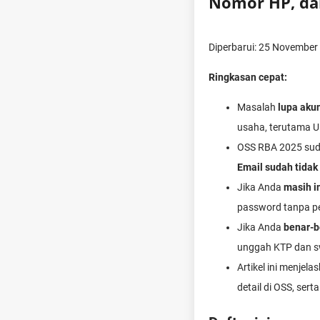
Nomor HP, da
Diperbarui: 25 November
Ringkasan cepat:
Masalah
lupa aku
usaha, terutama 
OSS RBA 2025 su
Email sudah tidak 
Jika Anda
masih i
password tanpa per
Jika Anda
benar-b
unggah KTP dan s
Artikel ini menjela
detail di OSS, sert