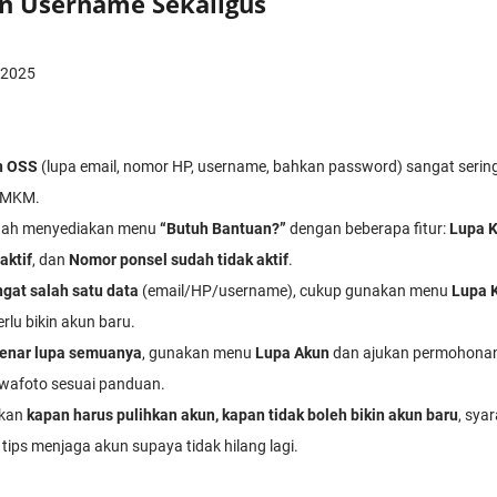
n Username Sekaligus
 2025
n OSS
(lupa email, nomor HP, username, bahkan password) sangat sering
UMKM.
dah menyediakan menu
“Butuh Bantuan?”
dengan beberapa fitur:
Lupa K
aktif
, dan
Nomor ponsel sudah tidak aktif
.
ngat salah satu data
(email/HP/username), cukup gunakan menu
Lupa 
lu bikin akun baru.
enar lupa semuanya
, gunakan menu
Lupa Akun
dan ajukan permohonan
wafoto sesuai panduan.
skan
kapan harus pulihkan akun, kapan tidak boleh bikin akun baru
, sya
a tips menjaga akun supaya tidak hilang lagi.