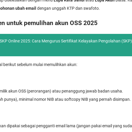
up diselesaikan dengan menu
Lupa Kata Sandi
atau
Lupa Akun
biasa. K
ohonan ubah email
dengan unggah KTP dan swafoto.
en untuk pemulihan akun OSS 2025
KP Online 2025: Cara Mengurus Sertifikat Kelayakan Pengolahan (SKP)
al berikut sebelum mulai memulihkan akun:
milik akun OSS (perorangan) atau penanggung jawab badan usaha.
ah punya), minimal nomor NIB atau softcopy NIB yang pernah disimpan.
an dipakai sebagai pengganti email lama (jangan pakai email yang sud