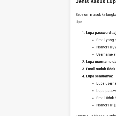
Jenis Kasus Lup
Sebelum masuk ke langka
tipe:
Lupa password sa
Email yang d
Nomor HP/W
Username a
Lupa username d
Email sudah tidak 
Lupa semuanya
:
Lupa usern
Lupa passw
Email tidak 
Nomor HP ju