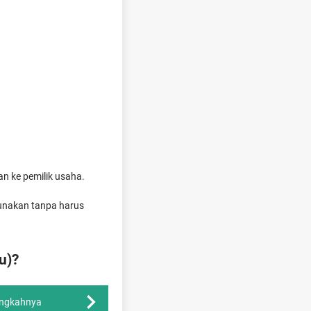
an ke pemilik usaha.
unakan tanpa harus
u)?
angkahnya