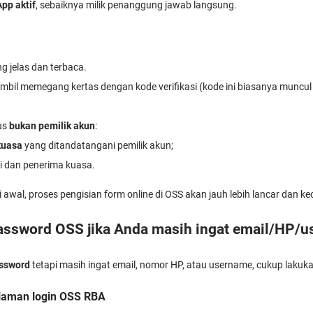
pp aktif
, sebaiknya milik penanggung jawab langsung.
g jelas dan terbaca.
sambil memegang kertas dengan kode verifikasi (kode ini biasanya munc
us
bukan pemilik akun
:
kuasa
yang ditandatangani pemilik akun;
 dan penerima kuasa.
 awal, proses pengisian form online di OSS akan jauh lebih lancar dan ke
assword OSS jika Anda masih ingat email/HP/
assword
tetapi masih ingat email, nomor HP, atau username, cukup lakuka
laman login OSS RBA