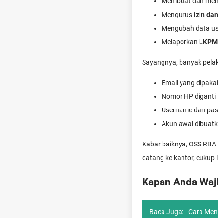
Membuat dan men
Mengurus
izin dan
Mengubah data usa
Melaporkan
LKPM
Sayangnya, banyak pela
Email yang dipakai 
Nomor HP diganti 
Username dan pass
Akun awal dibuatka
Kabar baiknya, OSS RBA
datang ke kantor, cukup 
Kapan Anda Waj
Baca Juga:
Cara Men