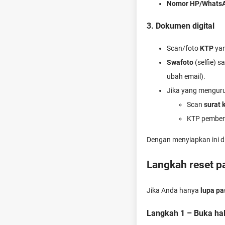
Nomor HP/WhatsA
3. Dokumen digital
Scan/foto
KTP
yan
Swafoto
(selfie) 
ubah email).
Jika yang mengur
Scan
surat 
KTP pemberi
Dengan menyiapkan ini di
Langkah reset p
Jika Anda hanya
lupa p
Langkah 1 – Buka ha