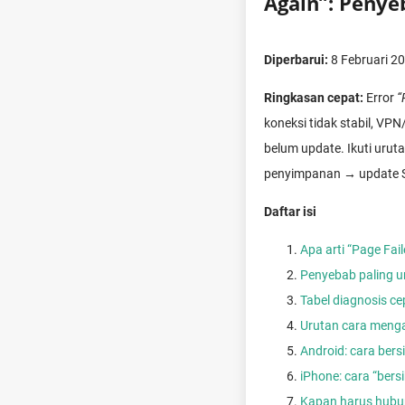
Again”: Penye
Diperbarui:
8 Februari 2
Ringkasan cepat:
Error
“
koneksi tidak stabil, VP
belum update. Ikuti uru
penyimpanan → update Sh
Daftar isi
Apa arti “Page Fai
Penyebab paling u
Tabel diagnosis ce
Urutan cara menga
Android: cara ber
iPhone: cara “ber
Kapan harus hubu