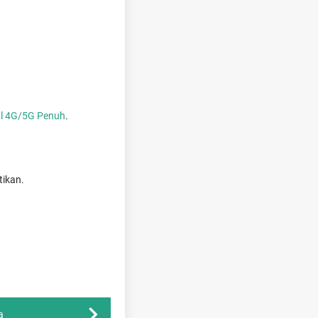
al 4G/5G Penuh
.
tikan.
a