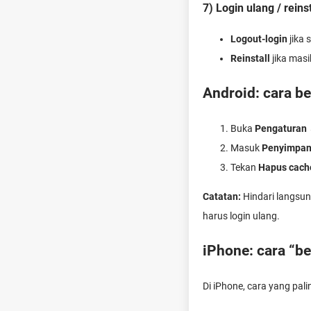
7) Login ulang / reins
Logout-login
jika 
Reinstall
jika masi
Android: cara b
Buka
Pengaturan
Masuk
Penyimpa
Tekan
Hapus cach
Catatan:
Hindari langsu
harus login ulang.
iPhone: cara “b
Di iPhone, cara yang pal