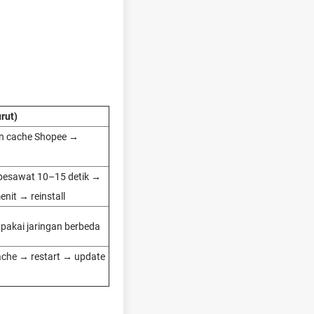
rut)
an cache Shopee →
pesawat 10–15 detik →
nit → reinstall
pakai jaringan berbeda
ache → restart → update