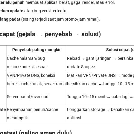
erlalu penuh
membuat aplikasi berat, gagal render, atau error.
belum update
atau bug versi tertentu.
dang padat
(sering terjadi saat jam promo/jam ramai).
 cepat (gejala → penyebab → solusi)
Penyebab paling mungkin
Solusi cepat (u
n
Cache halaman/bug
Reload → ganti jaringan → bersihk
minor/koneksi sesaat
update Shopee
VPN/Private DNS, koneksi
Matikan VPN/Private DNS → mode 
buruk, cache rusak, server ramai
bersihkan cache → tunggu 10–15 me
Server padat/overload
Tunggu 10–15 menit → coba lagi → 
ate
Penyimpanan penuh/cache
Longgarkan storage → bersihkan c
menumpuk
aplikasi
gatasi (paling aman dulu)