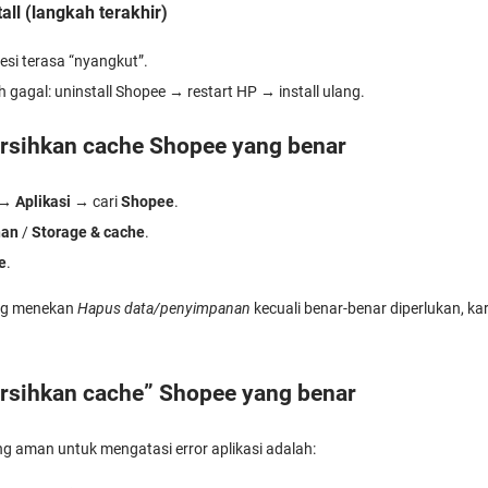
tall (langkah terakhir)
sesi terasa “nyangkut”.
h gagal: uninstall Shopee → restart HP → install ulang.
ersihkan cache Shopee yang benar
→
Aplikasi
→ cari
Shopee
.
nan
/
Storage & cache
.
e
.
ng menekan
Hapus data/penyimpanan
kecuali benar-benar diperlukan, 
ersihkan cache” Shopee yang benar
ing aman untuk mengatasi error aplikasi adalah: