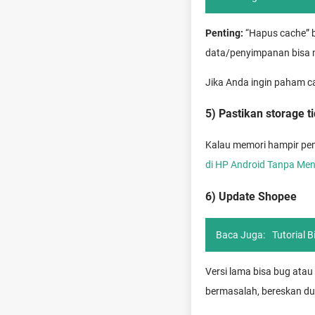
Penting:
“Hapus cache” 
data/penyimpanan bisa m
Jika Anda ingin paham c
5) Pastikan storage 
Kalau memori hampir pen
di HP Android Tanpa Me
6) Update Shopee
Baca Juga:
Tutorial 
Versi lama bisa bug atau
bermasalah, bereskan du