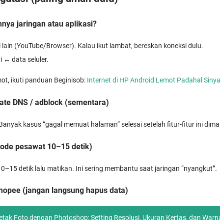
nya jaringan atau aplikasi?
 lain (YouTube/Browser). Kalau ikut lambat, bereskan koneksi dulu.
i ↔ data seluler.
mot, ikuti panduan Beginisob:
Internet di HP Android Lemot Padahal Siny
vate DNS / adblock (sementara)
Banyak kasus “gagal memuat halaman” selesai setelah fitur-fitur ini dima
mode pesawat 10–15 detik)
–15 detik lalu matikan. Ini sering membantu saat jaringan “nyangkut”.
hopee (jangan langsung hapus data)
Cetak Foto dengan Photoshop: Setting Resolusi, Ukuran Kertas, dan Warn