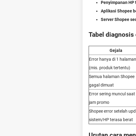
Penyimpanan HP t
Aplikasi Shopee 
Server Shopee se
Tabel diagnosis
Gejala
Error hanya di 1 halama
(mis. produk tertentu)
Semua halaman Shopee
gagal dimuat
Error sering muncul saat
jam promo
Shopee error setelah upd
sistem/HP terasa berat
Urutan cara men