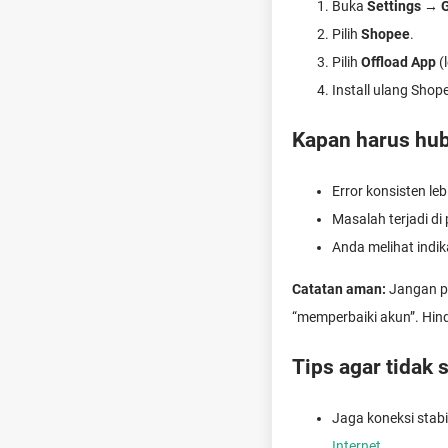
Buka
Settings
→
Pilih
Shopee
.
Pilih
Offload App
(
Install ulang Shop
Kapan harus hu
Error konsisten le
Masalah terjadi d
Anda melihat indik
Catatan aman:
Jangan pe
“memperbaiki akun”. Hind
Tips agar tidak
Jaga koneksi stabil
Internet
.