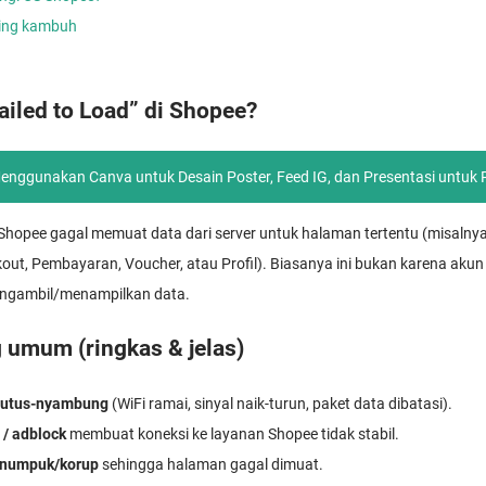
ering kambuh
ailed to Load” di Shopee?
Menggunakan Canva untuk Desain Poster, Feed IG, dan Presentasi untuk
si Shopee gagal memuat data dari server untuk halaman tertentu (misaln
out, Pembayaran, Voucher, atau Profil). Biasanya ini bukan karena akun
mengambil/menampilkan data.
 umum (ringkas & jelas)
 putus-nyambung
(WiFi ramai, sinyal naik-turun, paket data dibatasi).
 / adblock
membuat koneksi ke layanan Shopee tidak stabil.
numpuk/korup
sehingga halaman gagal dimuat.