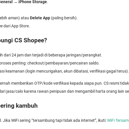
General
→
iPhone Storage
.
lebih aman) atau
Delete App
(paling bersih).
ee dari App Store.
bungi CS Shopee?
bih dari 24 jam dan terjadi di beberapa jaringan/perangkat.
i proses penting: checkout/pembayaran/pencairan saldo.
asi keamanan (login mencurigakan, akun dibatasi, verifikasi gagal terus).
rnah memberikan OTP/kode verifikasi kepada siapa pun. CS resmi tida
ari jasa/calo karena rawan penipuan dan mengambil harta orang lain sec
 sering kambuh
. Jika WiFi sering “tersambung tapi tidak ada internet”, ikuti:
WiFi Tersam