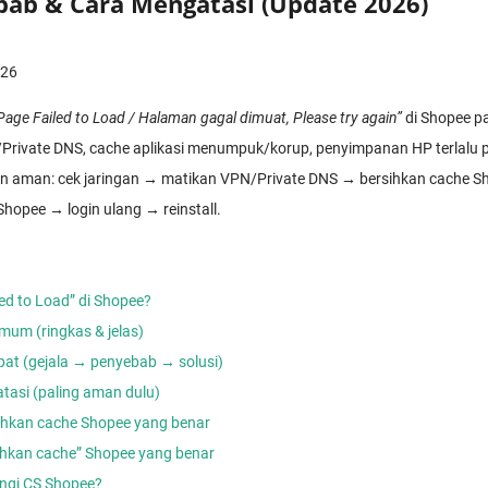
bab & Cara Mengatasi (Update 2026)
026
Page Failed to Load / Halaman gagal dimuat, Please try again”
di Shopee pa
N/Private DNS, cache aplikasi menumpuk/korup, penyimpanan HP terlalu pe
tan aman: cek jaringan → matikan VPN/Private DNS → bersihkan cache 
opee → login ulang → reinstall.
led to Load” di Shopee?
mum (ringkas & jelas)
pat (gejala → penyebab → solusi)
tasi (paling aman dulu)
sihkan cache Shopee yang benar
sihkan cache” Shopee yang benar
ngi CS Shopee?