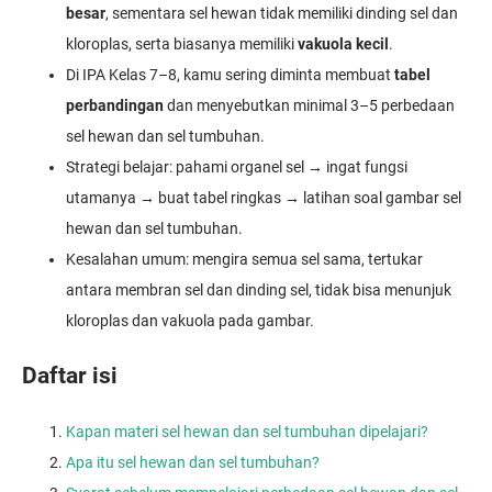
besar
, sementara sel hewan tidak memiliki dinding sel dan
kloroplas, serta biasanya memiliki
vakuola kecil
.
Di IPA Kelas 7–8, kamu sering diminta membuat
tabel
perbandingan
dan menyebutkan minimal 3–5 perbedaan
sel hewan dan sel tumbuhan.
Strategi belajar: pahami organel sel → ingat fungsi
utamanya → buat tabel ringkas → latihan soal gambar sel
hewan dan sel tumbuhan.
Kesalahan umum: mengira semua sel sama, tertukar
antara membran sel dan dinding sel, tidak bisa menunjuk
kloroplas dan vakuola pada gambar.
Daftar isi
Kapan materi sel hewan dan sel tumbuhan dipelajari?
Apa itu sel hewan dan sel tumbuhan?