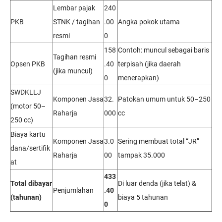
Lembar pajak
240
PKB
STNK / tagihan
.00
Angka pokok utama
resmi
0
158
Contoh: muncul sebagai baris
Tagihan resmi
Opsen PKB
.40
terpisah (jika daerah
(jika muncul)
0
menerapkan)
SWDKLLJ
Komponen Jasa
32.
Patokan umum untuk 50–250
(motor 50–
Raharja
000
cc
250 cc)
Biaya kartu
Komponen Jasa
3.0
Sering membuat total “JR”
dana/sertifik
Raharja
00
tampak 35.000
at
433
Total dibayar
Di luar denda (jika telat) &
Penjumlahan
.40
(tahunan)
biaya 5 tahunan
0