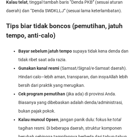
Kalau telat
, tinggal tambah baris “Denda PKB” (sesuai aturan
daerah) dan “Denda SWDKLLJ” (sesuai lama keterlambatan).
Tips biar tidak boncos (pemutihan, jatuh
tempo, anti-calo)
Bayar sebelum jatuh tempo
supaya tidak kena denda dan
tidak ribet saat ada razia.
Gunakan kanal resmi
(Samsat/Signal/e-Samsat daerah).
Hindari calo—lebih aman, transparan, dan insyaAllah lebih
bersih dari praktik yang merugikan.
Cek program pemutihan
(jika ada) di provinsi Anda.
Biasanya yang dibebaskan adalah denda/administrasi,
bukan pajak pokok.
Kalau muncul Opsen
, jangan panik dulu: fokus ke
total
tagihan resmi. Di beberapa daerah, struktur komponen
berubah sehingga tampilannya berbeda dari tahun-tahun