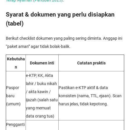
Tetap Nyaman (Panduan 2025)
.
Syarat & dokumen yang perlu disiapkan
(tabel)
Berikut checklist dokumen yang paling sering diminta. Anggap ini
“paket aman” agar tidak bolak-balik.
Kebutuha
Dokumen inti
Catatan praktis
n
e-KTP, KK, Akta
lahir / buku nikah
Paspor
Pastikan e-KTP aktif & data
/ akta kawin /
baru
konsisten (nama, TTL, ejaan). Scan
ijazah (salah satu
(umum)
harus jelas, tidak kepotong.
yang memuat
data orang tua)
Pengganti