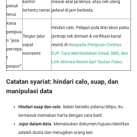
kantor
masuk akal jaraknya, atau cek ulang
penuh
tertentu ramai
jadwal di jam berbeda.
terus
Kena
Hindari calo. Pelajari pola link/akun palsu
penipua
Tergiur jalur
(prinsip cek domain & verifikasi kanal
n “jasa
cepat
resmi) di
Waspada Penipuan Coretax
percepa
nonresmi
DJP: Cara Membedakan Email, SMS, dan
t
Link Aktivasi Resmi dari Tautan Palsu
.
paspor”
Catatan syariat: hindari calo, suap, dan
manipulasi data
Hindari suap dan calo
. Selain berisiko pidana/ditipu, itu
termasuk memakan harta dengan cara batil.
Jujur dalam data
. Memalsukan dokumen/tujuan/identitas
adalah dusta dan merugikan orang lain.