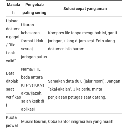
Masala
Penyebab
Solusi cepat yang aman
h
paling sering
Upload
Ukuran
dokume
kebesaran,
Kompres file tanpa mengubah isi, ganti
n gagal
format tidak
jaringan, ulang di jam sepi. Foto ulang
/ “file
sesuai,
dokumen bila buram.
tidak
jaringan putus
valid”
Nama/TTL
Data
beda antara
ditolak
Samakan data dulu (jalur resmi). Jangan
KTP vs KK vs
saat
“akal-akalan”. Jika perlu, minta
akta/ijazah,
verifikas
penjelasan petugas saat datang.
salah ketik di
i
aplikasi
Kuota
Musim liburan,
Coba kantor imigrasi lain yang masih
jadwal