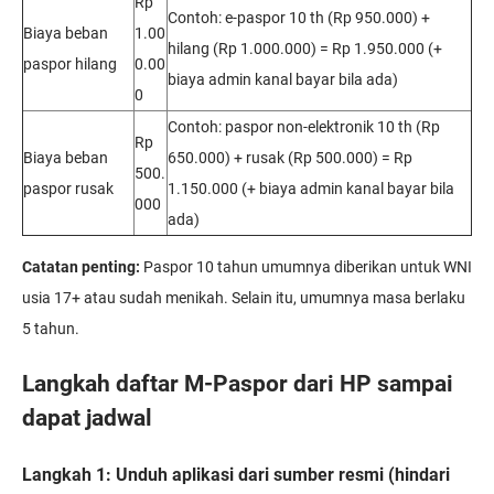
Rp
Contoh: e-paspor 10 th (Rp 950.000) +
Biaya beban
1.00
hilang (Rp 1.000.000) = Rp 1.950.000 (+
paspor hilang
0.00
biaya admin kanal bayar bila ada)
0
Contoh: paspor non-elektronik 10 th (Rp
Rp
Biaya beban
650.000) + rusak (Rp 500.000) = Rp
500.
paspor rusak
1.150.000 (+ biaya admin kanal bayar bila
000
ada)
Catatan penting:
Paspor 10 tahun umumnya diberikan untuk WNI
usia 17+ atau sudah menikah. Selain itu, umumnya masa berlaku
5 tahun.
Langkah daftar M-Paspor dari HP sampai
dapat jadwal
Langkah 1: Unduh aplikasi dari sumber resmi (hindari