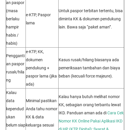
an paspor
(masa
Untuk paspor terbitan tertentu, bisa
e-KTP, Paspor
berlaku
diminta KK & dokumen pendukung
lama
hampir
lain. Bawa saja “paket aman”.
habis /
habis)
e-KTP, KK,
Pengganti
dokumen
Kasus rusak/hilang biasanya ada
an paspor
pendukung +
pemeriksaan tambahan dan biaya
rusak/hila
paspor lama (jika
beban (kecuali force majeure).
ng
ada)
Kalau
Kalau hanya butuh melihat nomor
data
Minimal pastikan
KK, sebagian orang terbantu lewat
kependud
Anda tahu nomor
IKD. Panduan aman ada di
Cara Cek
ukan
KK & data
Nomor KK Online Pakai Aplikasi IKD
belum siap
keluarga sesuai
di HP (KTP Digital): Syarat &