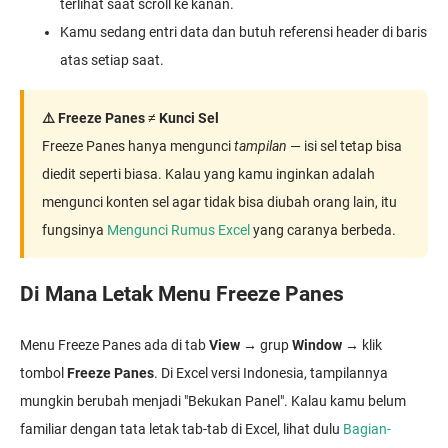
terlihat saat scroll ke kanan.
Kamu sedang entri data dan butuh referensi header di baris
atas setiap saat.
⚠️ Freeze Panes ≠ Kunci Sel
Freeze Panes hanya mengunci
tampilan
— isi sel tetap bisa
diedit seperti biasa. Kalau yang kamu inginkan adalah
mengunci konten sel agar tidak bisa diubah orang lain, itu
fungsinya
Mengunci Rumus Excel
yang caranya berbeda.
Di Mana Letak Menu Freeze Panes
Menu Freeze Panes ada di tab
View
→ grup
Window
→ klik
tombol
Freeze Panes
. Di Excel versi Indonesia, tampilannya
mungkin berubah menjadi "Bekukan Panel". Kalau kamu belum
familiar dengan tata letak tab-tab di Excel, lihat dulu
Bagian-