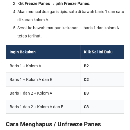
Klik
Freeze Panes
→ pilih
Freeze Panes
.
Akan muncul dua garis tipis: satu di bawah baris 1 dan satu
di kanan kolom A.
Scroll ke bawah maupun ke kanan — baris 1 dan kolom A
tetap terlihat.
Ingin Bekukan
Klik Sel Ini Dulu
Baris 1 + Kolom A
B2
Baris 1 + Kolom A dan B
C2
Baris 1 dan 2 + Kolom A
B3
Baris 1 dan 2 + Kolom A dan B
C3
Cara Menghapus / Unfreeze Panes