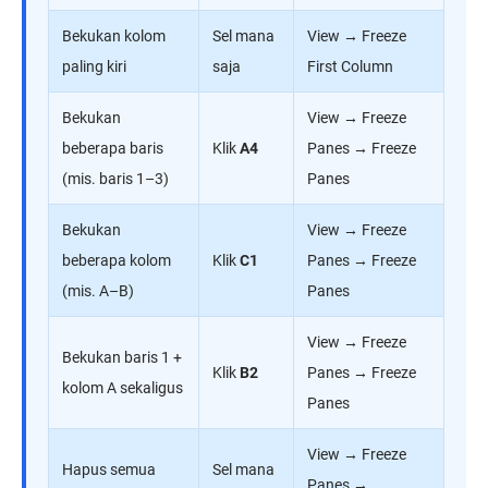
Bekukan kolom
Sel mana
View → Freeze
paling kiri
saja
First Column
Bekukan
View → Freeze
beberapa baris
Klik
A4
Panes → Freeze
(mis. baris 1–3)
Panes
Bekukan
View → Freeze
beberapa kolom
Klik
C1
Panes → Freeze
(mis. A–B)
Panes
View → Freeze
Bekukan baris 1 +
Klik
B2
Panes → Freeze
kolom A sekaligus
Panes
View → Freeze
Hapus semua
Sel mana
Panes →