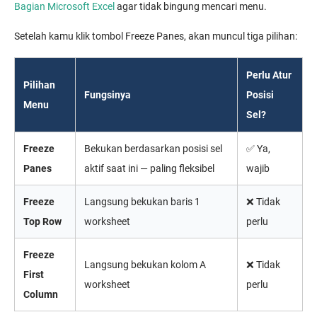
Bagian Microsoft Excel
agar tidak bingung mencari menu.
Setelah kamu klik tombol Freeze Panes, akan muncul tiga pilihan:
Perlu Atur
Pilihan
Fungsinya
Posisi
Menu
Sel?
Freeze
Bekukan berdasarkan posisi sel
✅ Ya,
Panes
aktif saat ini — paling fleksibel
wajib
Freeze
Langsung bekukan baris 1
❌ Tidak
Top Row
worksheet
perlu
Freeze
Langsung bekukan kolom A
❌ Tidak
First
worksheet
perlu
Column