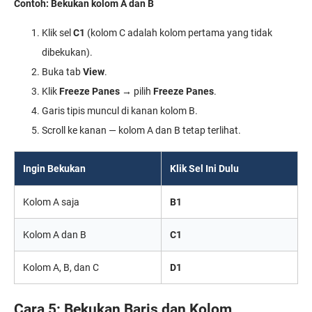
Contoh: Bekukan kolom A dan B
Klik sel
C1
(kolom C adalah kolom pertama yang tidak
dibekukan).
Buka tab
View
.
Klik
Freeze Panes
→ pilih
Freeze Panes
.
Garis tipis muncul di kanan kolom B.
Scroll ke kanan — kolom A dan B tetap terlihat.
Ingin Bekukan
Klik Sel Ini Dulu
Kolom A saja
B1
Kolom A dan B
C1
Kolom A, B, dan C
D1
Cara 5: Bekukan Baris dan Kolom