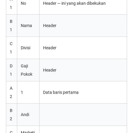
No
Header — ini yang akan dibekukan
1
B
Nama
Header
1
C
Divisi
Header
1
D
Gaji
Header
1
Pokok
A
1
Data baris pertama
2
B
Andi
2
C
Marketi