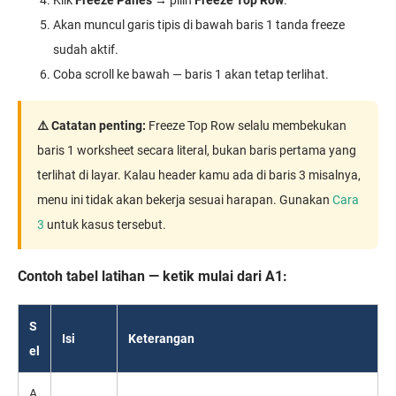
Klik
Freeze Panes
→ pilih
Freeze Top Row
.
Akan muncul garis tipis di bawah baris 1 tanda freeze
sudah aktif.
Coba scroll ke bawah — baris 1 akan tetap terlihat.
⚠️ Catatan penting:
Freeze Top Row selalu membekukan
baris 1 worksheet secara literal, bukan baris pertama yang
terlihat di layar. Kalau header kamu ada di baris 3 misalnya,
menu ini tidak akan bekerja sesuai harapan. Gunakan
Cara
3
untuk kasus tersebut.
Contoh tabel latihan — ketik mulai dari A1:
S
Isi
Keterangan
el
A