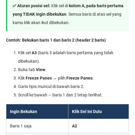
✅ Aturan posisi sel:
Klik sel di
kolom A, pada baris pertama
yang TIDAK ingin dibekukan
. Semua baris di atas sel yang
kamu klik akan ikut dibekukan.
Contoh: Bekukan baris 1 dan baris 2 (header 2 baris)
Klik sel
A3
(baris 3 adalah baris pertama yang tidak
dibekukan).
Buka tab
View
.
Klik
Freeze Panes
→ pilih
Freeze Panes
.
Garis tipis muncul di bawah baris 2.
Scroll ke bawah — baris 1 dan 2 tetap terlihat.
Ingin Bekukan
Klik Sel Ini Dulu
Baris 1 saja
A2