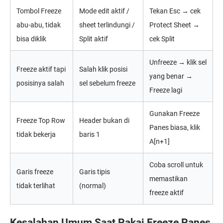
Tombol Freeze
Mode edit aktif /
Tekan Esc → cek
abu-abu, tidak
sheet terlindungi /
Protect Sheet →
bisa diklik
Split aktif
cek Split
Unfreeze → klik sel
Freeze aktif tapi
Salah klik posisi
yang benar →
posisinya salah
sel sebelum freeze
Freeze lagi
Gunakan Freeze
Freeze Top Row
Header bukan di
Panes biasa, klik
tidak bekerja
baris 1
A[n+1]
Coba scroll untuk
Garis freeze
Garis tipis
memastikan
tidak terlihat
(normal)
freeze aktif
Kesalahan Umum Saat Pakai Freeze Panes