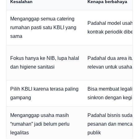
Kesalahan
Kenapa berbahaya
Menganggap semua catering
Padahal model usaha 
rumahan pasti satu KBLI yang
kontrak periodik dibed
sama
Fokus hanya ke NIB, lupa halal
Padahal dua area itu s
dan higiene sanitasi
relevan untuk usaha 
Pilih KBLI karena terasa paling
Bisa membuat legalitas
gampang
sinkron dengan kegiata
Menganggap usaha masih
Padahal bisnis sudah 
“rumahan” jadi belum perlu
pesanan dan mencari u
legalitas
publik