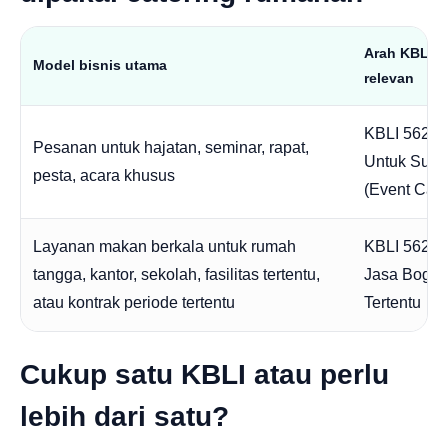
Arah KBLI y
Model bisnis utama
relevan
KBLI 56210
Pesanan untuk hajatan, seminar, rapat,
Untuk Suatu
pesta, acara khusus
(Event Cate
Layanan makan berkala untuk rumah
KBLI 56290
tangga, kantor, sekolah, fasilitas tertentu,
Jasa Boga 
atau kontrak periode tertentu
Tertentu
Cukup satu KBLI atau perlu
lebih dari satu?