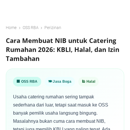
›
›
Home
OSS RBA
Perizinan
Cara Membuat NIB untuk Catering
Rumahan 2026: KBLI, Halal, dan Izin
Tambahan
🏢 OSS RBA
🍽️ Jasa Boga
🕌 Halal
Usaha catering rumahan sering tampak
sederhana dari luar, tetapi saat masuk ke OSS
banyak pemilik usaha langsung bingung.
Masalahnya bukan cuma cara membuat NIB,
tetapi juga memilih KBLI yang paling tepat. Ada