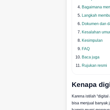
Bagaimana mem
Langkah membua
Dokumen dan da
Kesalahan umum
Kesimpulan
FAQ
Baca juga
Rujukan resmi
Kenapa digi
Karena istilah “digit
bisa menjual banyak 
hampir murni menguru