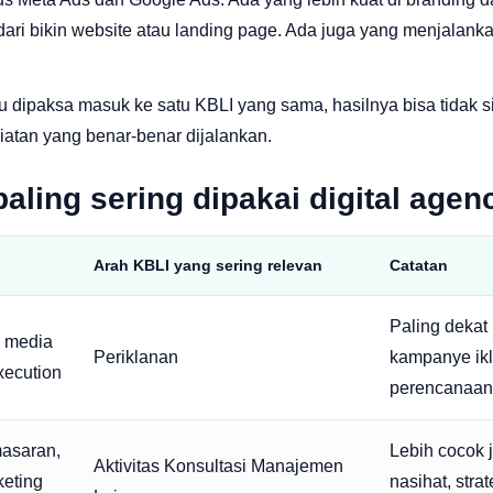
ari bikin website atau landing page. Ada juga yang menjalankan
 dipaksa masuk ke satu KBLI yang sama, hasilnya bisa tidak s
giatan yang benar-benar dijalankan.
aling sering dipakai digital agen
Arah KBLI yang sering relevan
Catatan
Paling dekat 
, media
Periklanan
kampanye ik
xecution
perencanaan
masaran,
Lebih cocok 
Aktivitas Konsultasi Manajemen
keting
nasihat, stra