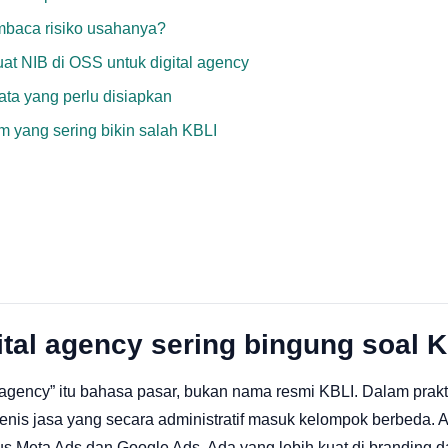
baca risiko usahanya?
t NIB di OSS untuk digital agency
ta yang perlu disiapkan
 yang sering bikin salah KBLI
tal agency sering bingung soal 
al agency” itu bahasa pasar, bukan nama resmi KBLI. Dalam prakt
jenis jasa yang secara administratif masuk kelompok berbeda.
s Meta Ads dan Google Ads. Ada yang lebih kuat di branding d