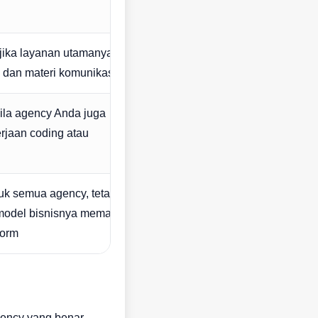
 jika layanan utamanya
l dan materi komunikasi
ila agency Anda juga
rjaan coding atau
tuk semua agency, tetapi
 model bisnisnya memang
form
gency yang benar-