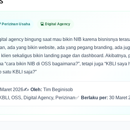
S
 Perizinan Usaha
💻 Digital Agency
gital agency bingung saat mau bikin NIB karena bisnisnya tera
an, ada yang bikin website, ada yang pegang branding, ada ju
klien sekaligus bikin landing page dan dashboard. Akibatnya,
 “cara bikin NIB di OSS bagaimana?”, tetapi juga “KBLI saya
 satu KBLI saja?”
Maret 2026
✍️
Oleh:
Tim Beginisob
KBLI, OSS, Digital Agency, Perizinan
✅
Berlaku per:
30 Maret 