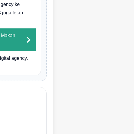
agency ke
 juga tetap
g Makan
gital agency.