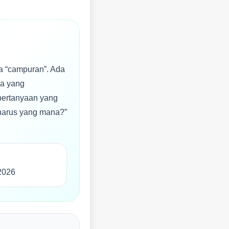
sa “campuran”. Ada
ga yang
 pertanyaan yang
 harus yang mana?”
2026