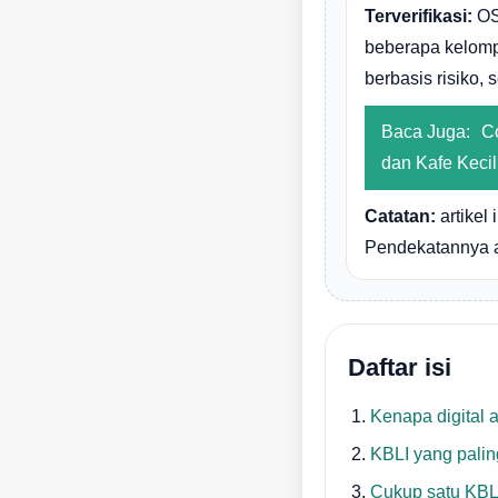
Terverifikasi:
OS
beberapa kelomp
berbasis risiko, 
Baca Juga:
C
dan Kafe Kecil
Catatan:
artikel
Pendekatannya a
Daftar isi
Kenapa digital 
KBLI yang paling
Cukup satu KBLI 