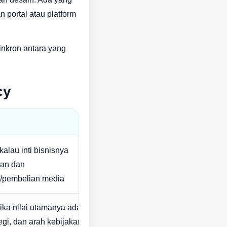
 portal atau platform
inkron antara yang
cy
kalau inti bisnisnya
lan dan
/pembelian media
jika nilai utamanya ada pada
tegi, dan arah kebijakan