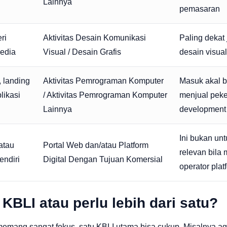
Lainnya
pemasaran
ri
Aktivitas Desain Komunikasi
Paling dekat
media
Visual / Desain Grafis
desain visua
 landing
Aktivitas Pemrograman Komputer
Masuk akal b
likasi
/ Aktivitas Pemrograman Komputer
menjual peke
Lainnya
development
Ini bukan un
atau
Portal Web dan/atau Platform
relevan bila
endiri
Digital Dengan Tujuan Komersial
operator plat
KBLI atau perlu lebih dari satu?
emang sangat fokus, satu KBLI utama bisa cukup. Misalnya a