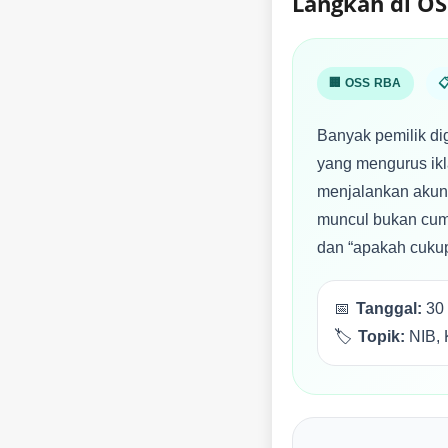
Langkah di OS
🏢 OSS RBA

Banyak pemilik di
yang mengurus ikl
menjalankan akun 
muncul bukan cuma
dan “apakah cukup
📅
Tanggal:
30 
🏷️
Topik:
NIB, 