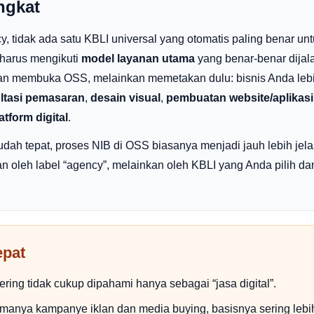
ngkat
cy, tidak ada satu KBLI universal yang otomatis paling benar un
 harus mengikuti
model layanan utama
yang benar-benar dijala
an membuka OSS, melainkan memetakan dulu: bisnis Anda lebi
ltasi pemasaran
,
desain visual
,
pembuatan website/aplikasi
tform digital
.
sudah tepat, proses NIB di OSS biasanya menjadi jauh lebih jel
an oleh label “agency”, melainkan oleh KBLI yang Anda pilih dan
epat
ering tidak cukup dipahami hanya sebagai “jasa digital”.
amanya kampanye iklan dan media buying, basisnya sering lebi