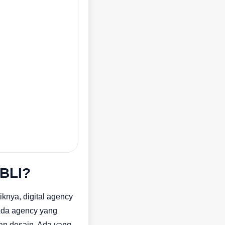
KBLI?
iknya, digital agency
 Ada agency yang
an desain. Ada yang