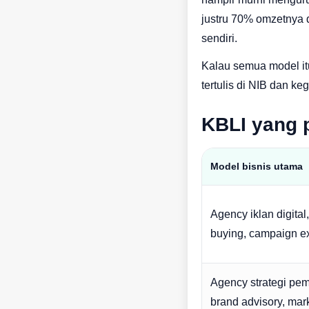
justru 70% omzetnya d
sendiri.
Kalau semua model itu
tertulis di NIB dan ke
KBLI yang p
Model bisnis utama
Agency iklan digital
buying, campaign e
Agency strategi pe
brand advisory, mar