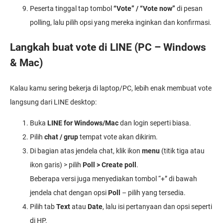
Peserta tinggal tap tombol
“Vote” / “Vote now”
di pesan
polling, lalu pilih opsi yang mereka inginkan dan konfirmasi.
Langkah buat vote di LINE (PC – Windows
& Mac)
Kalau kamu sering bekerja di laptop/PC, lebih enak membuat vote
langsung dari LINE desktop:
Buka
LINE for Windows/Mac
dan login seperti biasa.
Pilih
chat / grup
tempat vote akan dikirim.
Di bagian atas jendela chat, klik ikon
menu
(titik tiga atau
ikon garis) > pilih
Poll > Create poll
.
Beberapa versi juga menyediakan tombol “+” di bawah
jendela chat dengan opsi
Poll
– pilih yang tersedia.
Pilih tab
Text
atau
Date
, lalu isi pertanyaan dan opsi seperti
di HP.