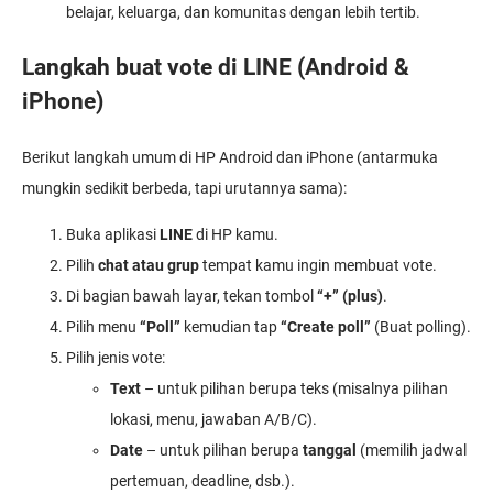
belajar, keluarga, dan komunitas dengan lebih tertib.
Langkah buat vote di LINE (Android &
iPhone)
Berikut langkah umum di HP Android dan iPhone (antarmuka
mungkin sedikit berbeda, tapi urutannya sama):
Buka aplikasi
LINE
di HP kamu.
Pilih
chat atau grup
tempat kamu ingin membuat vote.
Di bagian bawah layar, tekan tombol
“+” (plus)
.
Pilih menu
“Poll”
kemudian tap
“Create poll”
(Buat polling).
Pilih jenis vote:
Text
– untuk pilihan berupa teks (misalnya pilihan
lokasi, menu, jawaban A/B/C).
Date
– untuk pilihan berupa
tanggal
(memilih jadwal
pertemuan, deadline, dsb.).