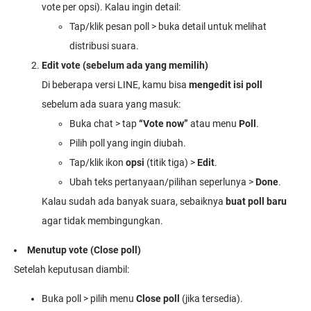
vote per opsi). Kalau ingin detail:
Tap/klik pesan poll > buka detail untuk melihat
distribusi suara.
Edit vote (sebelum ada yang memilih)
Di beberapa versi LINE, kamu bisa
mengedit isi poll
sebelum ada suara yang masuk:
Buka chat > tap
“Vote now”
atau menu
Poll
.
Pilih poll yang ingin diubah.
Tap/klik ikon
opsi
(titik tiga) >
Edit
.
Ubah teks pertanyaan/pilihan seperlunya >
Done
.
Kalau sudah ada banyak suara, sebaiknya
buat poll baru
agar tidak membingungkan.
Menutup vote (Close poll)
Setelah keputusan diambil:
Buka poll > pilih menu
Close poll
(jika tersedia).