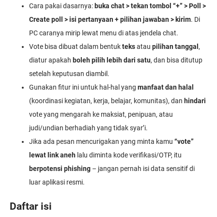
Cara pakai dasarnya:
buka chat > tekan tombol “+” > Poll >
Create poll > isi pertanyaan + pilihan jawaban > kirim
. Di
PC caranya mirip lewat menu di atas jendela chat.
Vote bisa dibuat dalam bentuk
teks
atau
pilihan tanggal
,
diatur apakah
boleh pilih lebih dari satu
, dan bisa ditutup
setelah keputusan diambil.
Gunakan fitur ini untuk hal-hal yang
manfaat dan halal
(koordinasi kegiatan, kerja, belajar, komunitas), dan
hindari
vote yang mengarah ke maksiat, penipuan, atau
judi/undian berhadiah yang tidak syar’i.
Jika ada pesan mencurigakan yang minta kamu
“vote”
lewat link aneh
lalu diminta kode verifikasi/OTP, itu
berpotensi phishing
– jangan pernah isi data sensitif di
luar aplikasi resmi.
Daftar isi