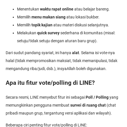
Menentukan
waktu rapat online
atau belajar bareng.
Memilih
menu makan siang
atau lokasi bukber.
Memilih
topik kajian
atau materi diskusi selanjutnya.
Melakukan
quick survey
sederhana di komunitas (misal:
setuju/tidak setuju dengan aturan baru grup).
Dari sudut pandang syariat, ini hanya
alat
. Selama isi vote-nya
halal (tidak mempromosikan maksiat, tidak memanipulasi, tidak
mengandung riba/judi, dsb.), insyaAllah boleh digunakan.
Apa itu fitur vote/polling di LINE?
Secara resmi, LINE menyebut fitur ini sebagai
Poll / Polling
yang
memungkinkan pengguna membuat
survei di ruang chat
(chat
pribadi maupun grup, tergantung versi aplikasi dan wilayah).
Beberapa ciri penting fitur vote/polling di LINE: