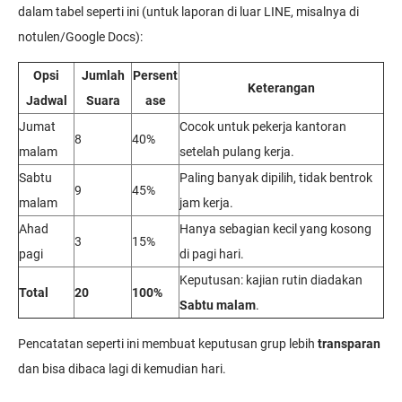
dalam tabel seperti ini (untuk laporan di luar LINE, misalnya di
notulen/Google Docs):
Opsi
Jumlah
Persent
Keterangan
Jadwal
Suara
ase
Jumat
Cocok untuk pekerja kantoran
8
40%
malam
setelah pulang kerja.
Sabtu
Paling banyak dipilih, tidak bentrok
9
45%
malam
jam kerja.
Ahad
Hanya sebagian kecil yang kosong
3
15%
pagi
di pagi hari.
Keputusan: kajian rutin diadakan
Total
20
100%
Sabtu malam
.
Pencatatan seperti ini membuat keputusan grup lebih
transparan
dan bisa dibaca lagi di kemudian hari.