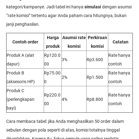
kategori/kampanye. Jadi tabel ini hanya
simulasi
dengan asumsi
“rate komisi” tertentu agar Anda paham cara hitungnya, bukan
janji penghasilan.
Harga
Asumsi rate
Perkiraan
Contoh order
Catatan
produk
komisi
komisi
Produk A (alat
Rp120.0
Rate hanya
3%
Rp3.600
dapur)
00
contoh
Produk B
Rp75.00
Rate hanya
2%
Rp1.500
(aksesoris HP)
0
contoh
Produk C
Rp220.0
Rate hanya
(perlengkapan
4%
Rp8.800
00
contoh
bayi)
Cara membaca tabel: jika Anda menghasilkan 50 order dalam
sebulan dengan pola seperti di atas, komisi totalnya tinggal
dijumlahkan. Karena itu, fokus pemula yang paling realistis