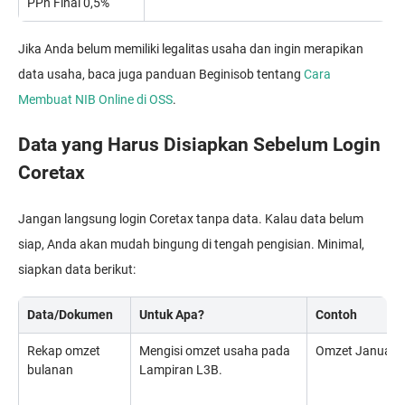
PPh Final 0,5%
Jika Anda belum memiliki legalitas usaha dan ingin merapikan
data usaha, baca juga panduan Beginisob tentang
Cara
Membuat NIB Online di OSS
.
Data yang Harus Disiapkan Sebelum Login
Coretax
Jangan langsung login Coretax tanpa data. Kalau data belum
siap, Anda akan mudah bingung di tengah pengisian. Minimal,
siapkan data berikut:
Data/Dokumen
Untuk Apa?
Contoh
Rekap omzet
Mengisi omzet usaha pada
Omzet Januari 
bulanan
Lampiran L3B.