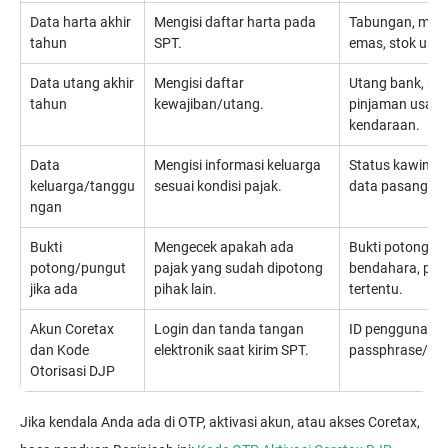
Data harta akhir
Mengisi daftar harta pada
Tabungan, moto
tahun
SPT.
emas, stok usaha
Data utang akhir
Mengisi daftar
Utang bank, ut
tahun
kewajiban/utang.
pinjaman usaha,
kendaraan.
Data
Mengisi informasi keluarga
Status kawin, 
keluarga/tanggu
sesuai kondisi pajak.
data pasangan j
ngan
Bukti
Mengecek apakah ada
Bukti potong da
potong/pungut
pajak yang sudah dipotong
bendahara, peru
jika ada
pihak lain.
tertentu.
Akun Coretax
Login dan tanda tangan
ID pengguna, p
dan Kode
elektronik saat kirim SPT.
passphrase/Kod
Otorisasi DJP
Jika kendala Anda ada di OTP, aktivasi akun, atau akses Coretax,