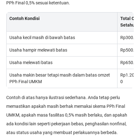
PPh Final 0,5% sesuai ketentuan.
Contoh Kondisi
Total Om
Setahun
Usaha kecil masih di bawah batas
Rp300.00
Usaha hampir melewati batas
Rp500.00
Usaha melewati batas
Rp650.00
Usaha makin besar tetapi masih dalam batas omzet
Rp1.200.
PPh Final UMKM
0
Contoh di atas hanya ilustrasi sederhana. Anda tetap perlu
memastikan apakah masih berhak memakai skema PPh Final
UMKM, apakah masa fasilitas 0,5% masih berlaku, dan apakah
ada kondisi lain seperti pekerjaan bebas, penghasilan nonfinal,
atau status usaha yang membuat perlakuannya berbeda.