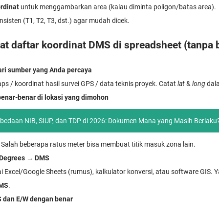
ordinat
untuk menggambarkan area (kalau diminta poligon/batas area).
sisten (T1, T2, T3, dst.) agar mudah dicek.
 daftar koordinat DMS di spreadsheet (tanpa 
ari sumber yang Anda percaya
s / koordinat hasil survei GPS / data teknis proyek. Catat
lat
&
long
dal
 benar-benar di lokasi yang dimohon
bedaan NIB, SIUP, dan TDP di 2026: Dokumen Mana yang Masih Berlaku
. Salah beberapa ratus meter bisa membuat titik masuk zona lain.
 Degrees → DMS
Excel/Google Sheets (rumus), kalkulator konversi, atau software GIS. Y
DMS
.
S dan E/W dengan benar