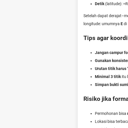
Detik
(latitude):
=R
Setelah dapat derajat–me
longitude: umumnya
E
di
Tips agar koordin
Jangan campur fo
Gunakan konsiste
Urutan titik harus
Minimal 3 titik
itu
Simpan bukti sum
Risiko jika form
Permohonan bisa
Lokasi bisa terba