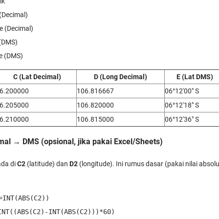
ik
 (Decimal)
e (Decimal)
 (DMS)
de (DMS)
C (Lat Decimal)
D (Long Decimal)
E (Lat DMS)
-6.200000
106.816667
06°12'00" S
-6.205000
106.820000
06°12'18" S
-6.210000
106.815000
06°12'36" S
al → DMS (opsional, jika pakai Excel/Sheets)
ada di
C2
(latitude) dan
D2
(longitude). Ini rumus dasar (pakai nilai absolu
=INT(ABS(C2))
INT((ABS(C2)-INT(ABS(C2)))*60)