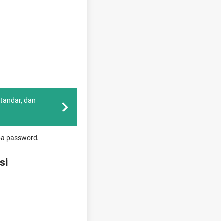
Standar, dan
npa password.
si