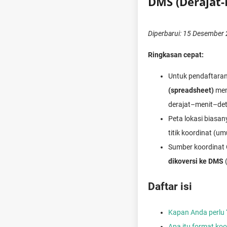
DMS (Derajat-
Diperbarui: 15 Desember
Ringkasan cepat:
Untuk pendaftara
(spreadsheet)
mem
derajat–menit–det
Peta lokasi biasa
titik koordinat (
Sumber koordinat
dikoversi ke DMS
(
Daftar isi
Kapan Anda perlu 
Apa itu format ko