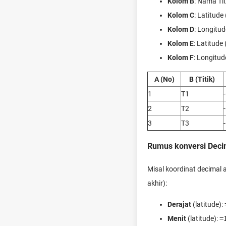
Kolom B
: Nama Tit
Kolom C
: Latitude
Kolom D
: Longitud
Kolom E
: Latitude
Kolom F
: Longitu
A (No)
B (Titik)
1
T1
2
T2
3
T3
Rumus konversi Decim
Misal koordinat decimal 
akhir):
Derajat
(latitude):
Menit
(latitude):
=