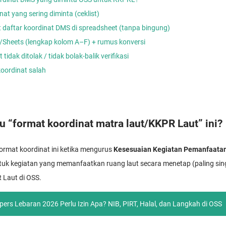
nat yang sering diminta (ceklist)
aftar koordinat DMS di spreadsheet (tanpa bingung)
l/Sheets (lengkap kolom A–F) + rumus konversi
tidak ditolak / tidak bolak-balik verifikasi
koordinat salah
u “format koordinat matra laut/KKPR Laut” ini?
ormat koordinat ini ketika mengurus
Kesesuaian Kegiatan Pemanfaatan
tuk kegiatan yang memanfaatkan ruang laut secara menetap (paling sing
R Laut di OSS.
ers Lebaran 2026 Perlu Izin Apa? NIB, PIRT, Halal, dan Langkah di OSS