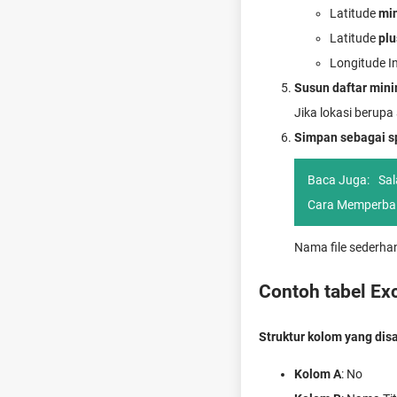
Latitude
min
Latitude
plu
Longitude 
Susun daftar minim
Jika lokasi berupa
Simpan sebagai s
Baca Juga:
Sal
Cara Memperbai
Nama file sederha
Contoh tabel Ex
Struktur kolom yang dis
Kolom A
: No