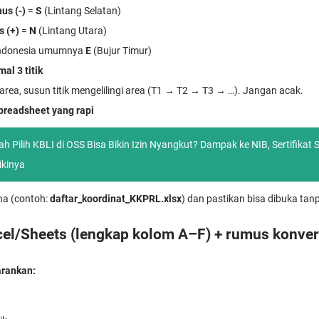
us (-)
=
S
(Lintang Selatan)
s (+)
=
N
(Lintang Utara)
Indonesia umumnya
E
(Bujur Timur)
al 3 titik
 area, susun titik mengelilingi area (T1 → T2 → T3 → …). Jangan acak.
preadsheet yang rapi
ah Pilih KBLI di OSS Bisa Bikin Izin Nyangkut? Dampak ke NIB, Sertifikat 
kinya
na (contoh:
daftar_koordinat_KKPRL.xlsx
) dan pastikan bisa dibuka ta
cel/Sheets (lengkap kolom A–F) + rumus konver
arankan: