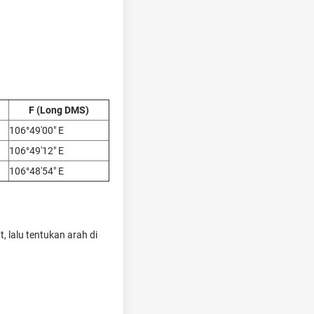
F (Long DMS)
106°49'00" E
106°49'12" E
106°48'54" E
t, lalu tentukan arah di