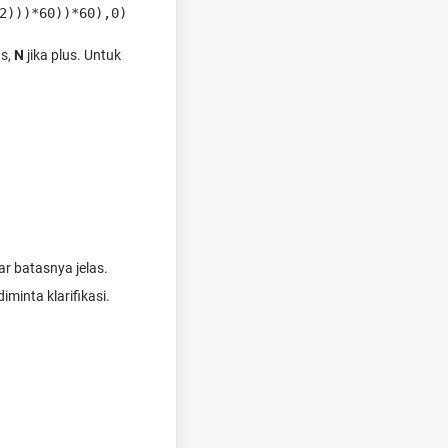
2)))*60))*60),0)
us,
N
jika plus. Untuk
r batasnya jelas.
iminta klarifikasi.