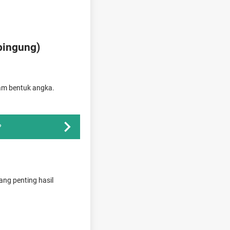
bingung)
am bentuk angka.
?
ang penting hasil