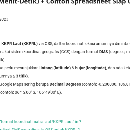
Menit-Detik) + Contoh Spreadsheet Siap
 2025
n
KKPR Laut (KKPRL)
via OSS, daftar koordinat lokasi umumnya dimint
akai sistem koordinat geografis (GCS) dengan format
DMS
(degrees, m
ik).
nya perlu menunjukkan
lintang (latitude)
&
bujur (longitude)
, dan ada ke
umumnya
≥ 3 titik
).
 Google Maps sering berupa
Decimal Degrees
(contoh: -6.200000, 106.8
contoh: 06°12'00" S, 106°49'00" E).
“format koordinat matra laut/KKPR Laut” ini?
ordinat DMS yang diminta OSS untuk KKPRL?