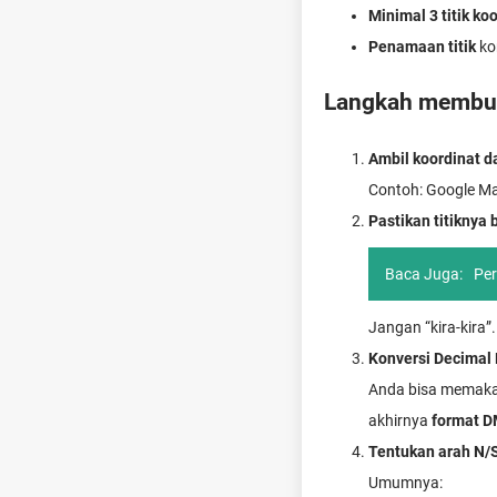
Minimal 3 titik ko
Penamaan titik
kon
Langkah membuat
Ambil koordinat d
Contoh: Google Map
Pastikan titiknya
Baca Juga:
Per
Jangan “kira-kira”
Konversi Decimal
Anda bisa memakai 
akhirnya
format 
Tentukan arah N/
Umumnya: