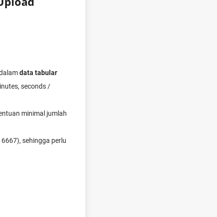
 Upload
a dalam
data tabular
inutes, seconds /
tentuan minimal jumlah
16667), sehingga perlu