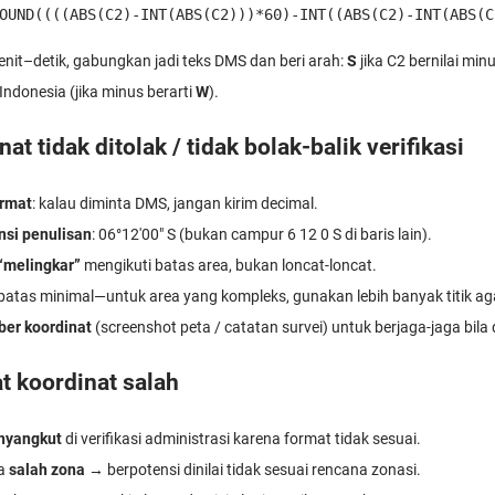
OUND((((ABS(C2)-INT(ABS(C2)))*60)-INT((ABS(C2)-INT(ABS(C
nit–detik, gabungkan jadi teks DMS dan beri arah:
S
jika C2 bernilai min
 Indonesia (jika minus berarti
W
).
at tidak ditolak / tidak bolak-balik verifikasi
rmat
: kalau diminta DMS, jangan kirim decimal.
nsi penulisan
: 06°12'00" S (bukan campur 6 12 0 S di baris lain).
 “melingkar”
mengikuti batas area, bukan loncat-loncat.
 batas minimal—untuk area yang kompleks, gunakan lebih banyak titik aga
ber koordinat
(screenshot peta / catatan survei) untuk berjaga-jaga bila d
at koordinat salah
nyangkut
di verifikasi administrasi karena format tidak sesuai.
ca
salah zona
→ berpotensi dinilai tidak sesuai rencana zonasi.