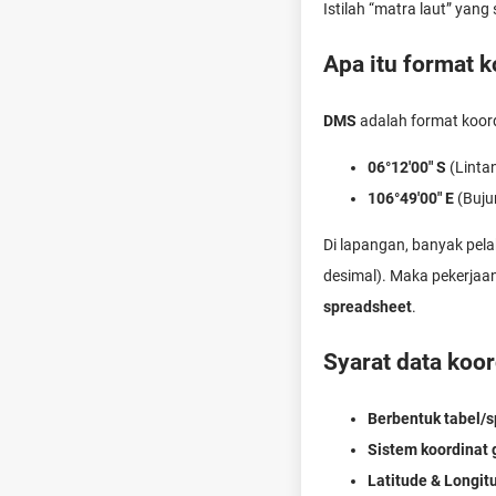
Istilah “matra laut” yan
Apa itu format 
DMS
adalah format koor
06°12'00" S
(Linta
106°49'00" E
(Buju
Di lapangan, banyak pel
desimal). Maka pekerjaa
spreadsheet
.
Syarat data koor
Berbentuk tabel/
Sistem koordinat 
Latitude & Longit