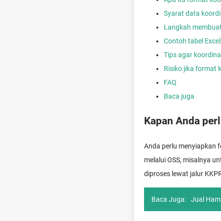
Syarat data koordi
Langkah membuat d
Contoh tabel Exce
Tips agar koordinat 
Risiko jika format 
FAQ
Baca juga
Kapan Anda perl
Anda perlu menyiapkan f
melalui OSS, misalnya un
diproses lewat jalur KKP
Baca Juga:
Jual Hamp