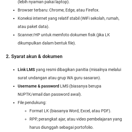
(lebih nyaman pakai laptop).
Browser terbaru: Chrome, Edge, atau Firefox.
Koneksi internet yang relatif stabil (WiFi sekolah, rumah,
atau paket data).
Scanner/HP untuk memfoto dokumen fisik (jika LK
dikumpulkan dalam bentuk file).
2. Syarat akun & dokumen
Link LMS
yang resmi dibagikan panitia (misalnya melalui
surat undangan atau grup WA guru sasaran).
Username & password
LMS (biasanya berupa
NUPTK/email dan password awal).
File pendukung:
Format LK (biasanya Word, Excel, atau PDF).
RPP, perangkat ajar, atau video pembelajaran yang
harus diunggah sebagai portofolio.