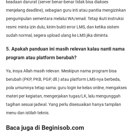
keadaan darurat (server benar-benar tidak bisa diakses
menjelang deadline), sebagian guru inti atau panitia mengizinkan
pengumpulan sementara melalui WA/email. Tetap ikuti instruksi
resmi: minta izin dulu, kirim bukti error LMS, dan ketika sistem
sudah normal, segera upload ulang ke LMS jika diminta.
5. Apakah panduan ini masih relevan kalau nanti nama
program atau platform berubah?
Ya, insya Allah masih relevan. Meskipun nama program bisa
berubah (PKP, PKB, PGP, dll.) atau platform LMS-nya berbeda,
pola umumnya tetap sama: guru login ke kelas online, mengakses
materi per kegiatan, mengerjakan tugas/LK, lalu mengunggah
tagihan sesuai jadwal. Yang perlu disesuaikan hanya tampilan
menu dan istilah teknis.
Baca juga di Beginisob.com