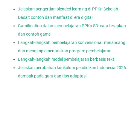
Jelaskan pengertian blended learning di PPKn Sekolah
Dasar: contoh dan manfaat di era digital
Gamification dalam pembelajaran PPKn SD: cara terapkan
dan contoh game
Langkah-langkah pembelajaran konvensional: merancang
dan mengimplementasikan program pembelajaran
Langkah-langkah model pembelajaran berbasis teks
Jelaskan perubahan kurikulum pendidikan Indonesia 2026:
dampak pada guru dan tips adaptasi