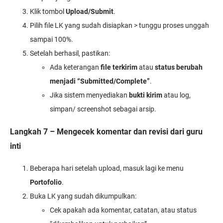
Klik tombol
Upload/Submit
.
Pilih file LK yang sudah disiapkan > tunggu proses unggah
sampai 100%.
Setelah berhasil, pastikan:
Ada keterangan
file terkirim
atau
status berubah
menjadi “Submitted/Complete”
.
Jika sistem menyediakan
bukti kirim
atau log,
simpan/ screenshot sebagai arsip.
Langkah 7 – Mengecek komentar dan revisi dari guru
inti
Beberapa hari setelah upload, masuk lagi ke menu
Portofolio
.
Buka LK yang sudah dikumpulkan:
Cek apakah ada komentar, catatan, atau status