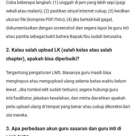
Coba beberapa langkah: (1) unggah di jam yang lebih sepi (pagi
sekali atau malam); (2) pastikan sinyal internet cukup; (3) kecilkan
ukuran file (kompres PDF/foto); (4) jika berkali-kali gagal,
dokumentasikan dengan screenshot dan segera lapor ke guru inti
atau panitia sebagai bukti bahwa Bapak/Ibu sudah berusaha.
2. Kalau salah upload LK (salah kelas atau salah
chapter), apakah bisa diperbaiki?
Tergantung pengaturan LMS. Biasanya guru masih bisa
menghapus atau mengupload ulang selama batas waktu belum
lewat. Jika tombol edit sudah terkunci, segera hubungi guru
inti/fasilitator, jelaskan kesalahan, dan minta diarahkan apakah
perlu upload ulang di tempat yang benar atau cukup dikoreksi dari
sisi mereka.
3. Apa perbedaan akun guru sasaran dan guru inti di