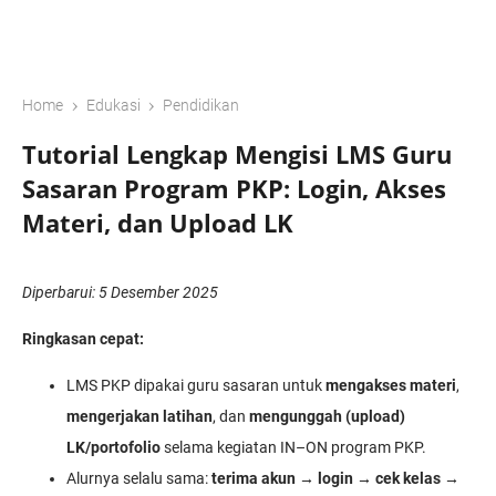
›
›
Home
Edukasi
Pendidikan
Tutorial Lengkap Mengisi LMS Guru
Sasaran Program PKP: Login, Akses
Materi, dan Upload LK
Diperbarui: 5 Desember 2025
Ringkasan cepat:
LMS PKP dipakai guru sasaran untuk
mengakses materi
,
mengerjakan latihan
, dan
mengunggah (upload)
LK/portofolio
selama kegiatan IN–ON program PKP.
Alurnya selalu sama:
terima akun → login → cek kelas →