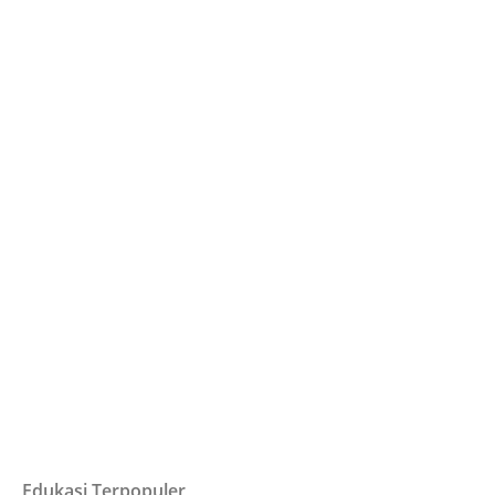
Edukasi Terpopuler