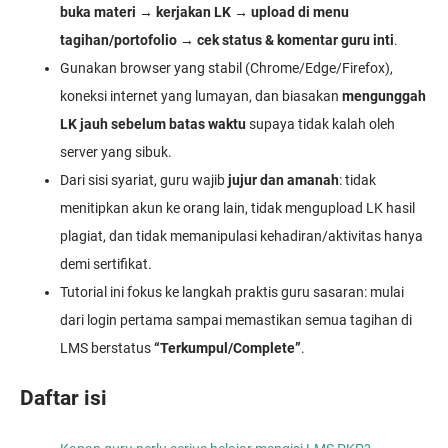
buka materi → kerjakan LK → upload di menu
tagihan/portofolio → cek status & komentar guru inti
.
Gunakan browser yang stabil (Chrome/Edge/Firefox),
koneksi internet yang lumayan, dan biasakan
mengunggah
LK jauh sebelum batas waktu
supaya tidak kalah oleh
server yang sibuk.
Dari sisi syariat, guru wajib
jujur dan amanah
: tidak
menitipkan akun ke orang lain, tidak mengupload LK hasil
plagiat, dan tidak memanipulasi kehadiran/aktivitas hanya
demi sertifikat.
Tutorial ini fokus ke langkah praktis guru sasaran: mulai
dari login pertama sampai memastikan semua tagihan di
LMS berstatus
“Terkumpul/Complete”
.
Daftar isi