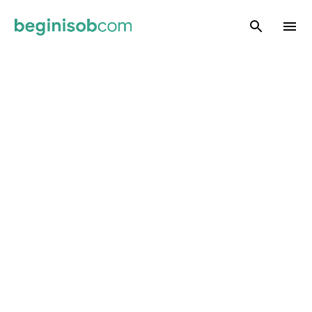
Skip to main content