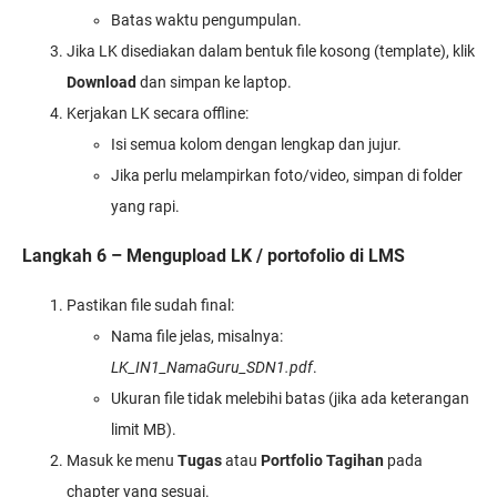
Batas waktu pengumpulan.
Jika LK disediakan dalam bentuk file kosong (template), klik
Download
dan simpan ke laptop.
Kerjakan LK secara offline:
Isi semua kolom dengan lengkap dan jujur.
Jika perlu melampirkan foto/video, simpan di folder
yang rapi.
Langkah 6 – Mengupload LK / portofolio di LMS
Pastikan file sudah final:
Nama file jelas, misalnya:
LK_IN1_NamaGuru_SDN1.pdf
.
Ukuran file tidak melebihi batas (jika ada keterangan
limit MB).
Masuk ke menu
Tugas
atau
Portfolio Tagihan
pada
chapter yang sesuai.