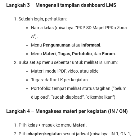
Langkah 3 – Mengenali tampilan dashboard LMS
Setelah login, perhatikan:
Nama kelas (misalnya: “PKP SD Mapel PPKn Zona
A”).
Menu
Pengumuman
atau
Informasi
.
Menu
Materi
,
Tugas
,
Portofolio
, dan
Forum
.
Buka setiap menu sebentar untuk melihat isi umum:
Materi: modul PDF, video, atau slide.
Tugas: daftar LK per kegiatan.
Portofolio: tempat melihat status tagihan (“belum
diupload”, “sudah diupload”, “dikembalikan”).
Langkah 4 – Mengakses materi per kegiatan (IN / ON)
Pilih kelas > masuk ke menu
Materi
.
Pilih
chapter/kegiatan
sesuai jadwal (misalnya: IN-1, ON-1,