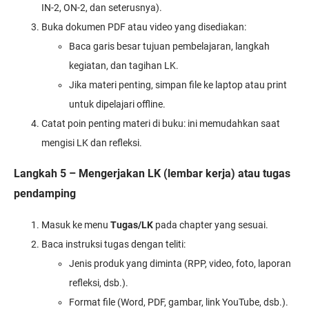
IN-2, ON-2, dan seterusnya).
Buka dokumen PDF atau video yang disediakan:
Baca garis besar tujuan pembelajaran, langkah
kegiatan, dan tagihan LK.
Jika materi penting, simpan file ke laptop atau print
untuk dipelajari offline.
Catat poin penting materi di buku: ini memudahkan saat
mengisi LK dan refleksi.
Langkah 5 – Mengerjakan LK (lembar kerja) atau tugas
pendamping
Masuk ke menu
Tugas/LK
pada chapter yang sesuai.
Baca instruksi tugas dengan teliti:
Jenis produk yang diminta (RPP, video, foto, laporan
refleksi, dsb.).
Format file (Word, PDF, gambar, link YouTube, dsb.).