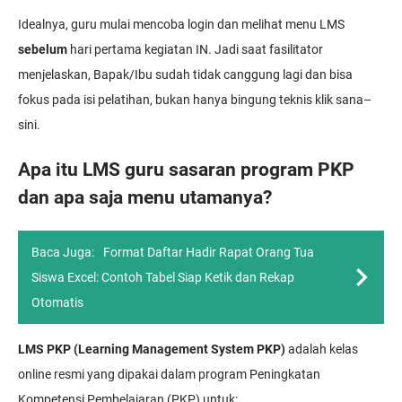
Idealnya, guru mulai mencoba login dan melihat menu LMS
sebelum
hari pertama kegiatan IN. Jadi saat fasilitator
menjelaskan, Bapak/Ibu sudah tidak canggung lagi dan bisa
fokus pada isi pelatihan, bukan hanya bingung teknis klik sana–
sini.
Apa itu LMS guru sasaran program PKP
dan apa saja menu utamanya?
Baca Juga:
Format Daftar Hadir Rapat Orang Tua
Siswa Excel: Contoh Tabel Siap Ketik dan Rekap
Otomatis
LMS PKP (Learning Management System PKP)
adalah kelas
online resmi yang dipakai dalam program Peningkatan
Kompetensi Pembelajaran (PKP) untuk: