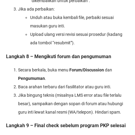
“dikembalikan untuk perbaikan”.
Jika ada perbaikan:
Unduh atau buka kembali file, perbaiki sesuai
masukan guru inti.
Upload ulang versi revisi sesuai prosedur (kadang
ada tombol “resubmit”).
Langkah 8 – Mengikuti forum dan pengumuman
Secara berkala, buka menu
Forum/Discussion
dan
Pengumuman
.
Baca arahan terbaru dari fasilitator atau guru inti.
Jika bingung teknis (misalnya LMS error atau file terlalu
besar), sampaikan dengan sopan di forum atau hubungi
guru inti lewat kanal resmi (WA/telepon). Hindari spam.
Langkah 9 – Final check sebelum program PKP selesai