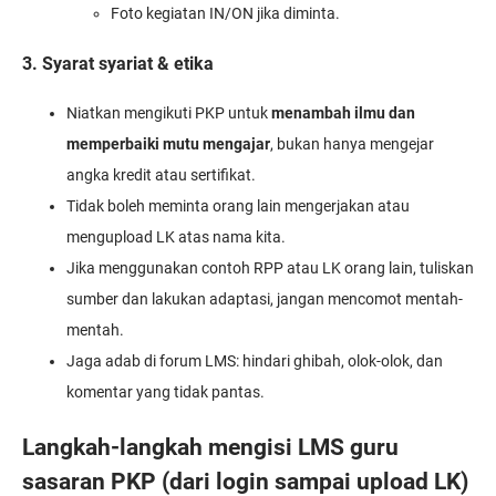
Foto kegiatan IN/ON jika diminta.
3. Syarat syariat & etika
Niatkan mengikuti PKP untuk
menambah ilmu dan
memperbaiki mutu mengajar
, bukan hanya mengejar
angka kredit atau sertifikat.
Tidak boleh meminta orang lain mengerjakan atau
mengupload LK atas nama kita.
Jika menggunakan contoh RPP atau LK orang lain, tuliskan
sumber dan lakukan adaptasi, jangan mencomot mentah-
mentah.
Jaga adab di forum LMS: hindari ghibah, olok-olok, dan
komentar yang tidak pantas.
Langkah-langkah mengisi LMS guru
sasaran PKP (dari login sampai upload LK)