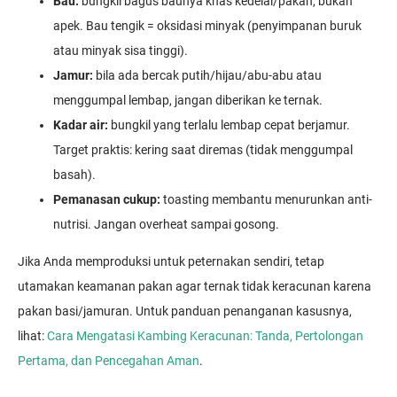
Bau:
bungkil bagus baunya khas kedelai/pakan, bukan
apek. Bau tengik = oksidasi minyak (penyimpanan buruk
atau minyak sisa tinggi).
Jamur:
bila ada bercak putih/hijau/abu-abu atau
menggumpal lembap, jangan diberikan ke ternak.
Kadar air:
bungkil yang terlalu lembap cepat berjamur.
Target praktis: kering saat diremas (tidak menggumpal
basah).
Pemanasan cukup:
toasting membantu menurunkan anti-
nutrisi. Jangan overheat sampai gosong.
Jika Anda memproduksi untuk peternakan sendiri, tetap
utamakan keamanan pakan agar ternak tidak keracunan karena
pakan basi/jamuran. Untuk panduan penanganan kasusnya,
lihat:
Cara Mengatasi Kambing Keracunan: Tanda, Pertolongan
Pertama, dan Pencegahan Aman
.