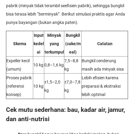
pabrik (minyak tidak terambil seefisien pabrik), sehingga bungkil
bisa terasa lebih “berminyak”. Berikut simulasi praktis agar Anda
punya bayangan (bukan angka paten).
Input
Minyak
Bungkil
Skema
kedel
yang
(cake/m
Catatan
ai
terkumpul
eal)
Expeller kecil
7,5–8,8
Bungkil cenderung
10 kg
0,8–1,6 kg
(umum)
kg
masih ada minyak sisa
Proses pabrik
Lebih efisien karena
±1,5–2,0
±7,0–7,8
(referensi
10 kg
preparasi & ekstraksi
kg
kg
konsep)
lebih optimal
Cek mutu sederhana: bau, kadar air, jamur,
dan anti-nutrisi