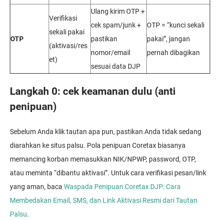
Ulang kirim OTP +
Verifikasi
cek spam/junk +
OTP = “kunci sekali
sekali pakai
OTP
pastikan
pakai”, jangan
(aktivasi/res
nomor/email
pernah dibagikan
et)
sesuai data DJP
Langkah 0: cek keamanan dulu (anti
penipuan)
Sebelum Anda klik tautan apa pun, pastikan Anda tidak sedang
diarahkan ke situs palsu. Pola penipuan Coretax biasanya
memancing korban memasukkan NIK/NPWP, password, OTP,
atau meminta “dibantu aktivasi”. Untuk cara verifikasi pesan/link
yang aman, baca
Waspada Penipuan Coretax DJP: Cara
Membedakan Email, SMS, dan Link Aktivasi Resmi dari Tautan
Palsu
.