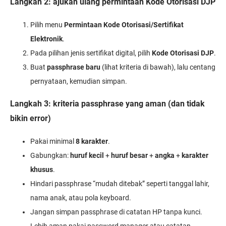
Langkah 2: ajukan ulang permintaan Kode Otorisasi DJP
Pilih menu
Permintaan Kode Otorisasi/Sertifikat
Elektronik
.
Pada pilihan jenis sertifikat digital, pilih
Kode Otorisasi DJP
.
Buat
passphrase baru
(lihat kriteria di bawah), lalu centang
pernyataan, kemudian simpan.
Langkah 3: kriteria passphrase yang aman (dan tidak
bikin error)
Pakai minimal
8 karakter
.
Gabungkan:
huruf kecil
+
huruf besar
+
angka
+
karakter
khusus
.
Hindari passphrase “mudah ditebak” seperti tanggal lahir,
nama anak, atau pola keyboard.
Jangan simpan passphrase di catatan HP tanpa kunci.
Lebih aman pakai password manager atau catatan