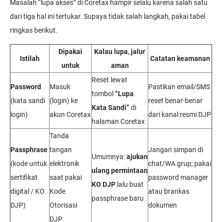
Masalah “lupa akses” di Coretax hampir selalu karena salah satu
dari tiga hal ini tertukar. Supaya tidak salah langkah, pakai tabel
ringkas berikut.
Dipakai
Kalau lupa, jalur
Istilah
Catatan keamanan
untuk
aman
Reset lewat
Password
Masuk
Pastikan email/SMS
tombol
“Lupa
(kata sandi
(login) ke
reset benar-benar
Kata Sandi”
di
login)
akun Coretax
dari kanal resmi DJP
halaman Coretax
Tanda
Passphrase
tangan
Jangan simpan di
Umumnya:
ajukan
(kode untuk
elektronik
chat/WA grup; pakai
ulang permintaan
sertifikat
saat pakai
password manager
KO DJP
lalu buat
digital / KO
Kode
atau brankas
passphrase baru
DJP)
Otorisasi
dokumen
DJP