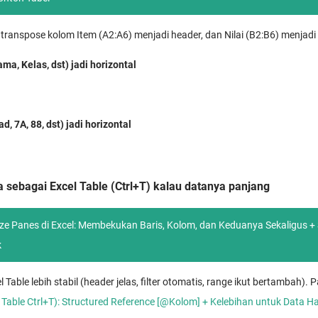
ranspose kolom Item (A2:A6) menjadi header, dan Nilai (B2:B6) menjadi 
a, Kelas, dst) jadi horizontal
, 7A, 88, dst) jadi horizontal
ta sebagai Excel Table (Ctrl+T) kalau datanya panjang
ze Panes di Excel: Membekukan Baris, Kolom, dan Keduanya Sekaligus + 
k
 Table lebih stabil (header jelas, filter otomatis, range ikut bertambah).
 Table Ctrl+T): Structured Reference [@Kolom] + Kelebihan untuk Data H