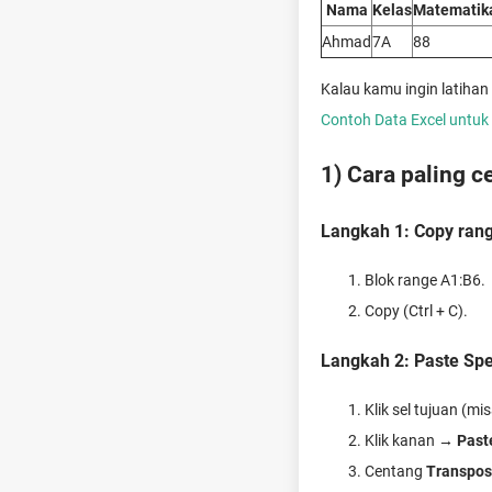
Nama
Kelas
Matematik
Ahmad
7A
88
Kalau kamu ingin latihan
Contoh Data Excel untuk
1) Cara paling 
Langkah 1: Copy ran
Blok range A1:B6.
Copy (Ctrl + C).
Langkah 2: Paste Sp
Klik sel tujuan (m
Klik kanan →
Past
Centang
Transpo