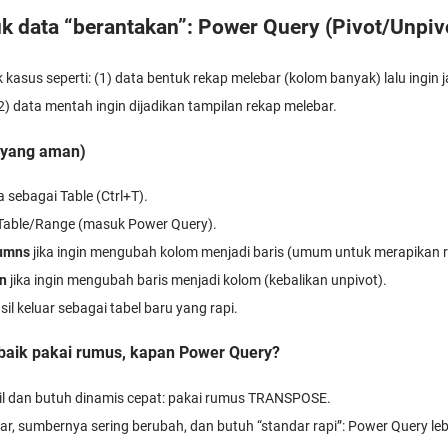
uk data “berantakan”: Power Query (Pivot/Unpiv
kasus seperti: (1) data bentuk rekap melebar (kolom banyak) lalu ingin j
(2) data mentah ingin dijadikan tampilan rekap melebar.
p yang aman)
 sebagai Table (Ctrl+T).
Table/Range (masuk Power Query).
lumns
jika ingin mengubah kolom menjadi baris (umum untuk merapikan r
n
jika ingin mengubah baris menjadi kolom (kebalikan unpivot).
il keluar sebagai tabel baru yang rapi.
 baik pakai rumus, kapan Power Query?
il dan butuh dinamis cepat: pakai rumus TRANSPOSE.
ar, sumbernya sering berubah, dan butuh “standar rapi”: Power Query le