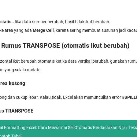
i
statis
. Jika data sumber berubah, hasil tidak ikut berubah.
 ke area yang ada
Merge Cell
, karena sering membuat susunan jadi kaca
: Rumus TRANSPOSE (otomatis ikut berubah)
rizontal ikut berubah otomatis ketika data vertikal berubah, gunakan ru
an yang selalu update.
area kosong
ong dan cukup lebar. Kalau tidak, Excel akan memunculkan error
#SPILL
umus TRANSPOSE
al Formatting Excel: Cara Mewarnai Sel Otomatis Berdasarkan Nilai, Teks
ntoh Tabel