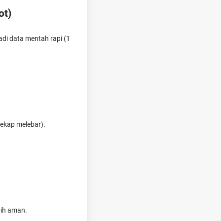
ot)
adi data mentah rapi (1
ekap melebar).
bih aman.