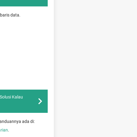
baris data.
Solusi Kalau
 Panduannya ada di:
arian
.