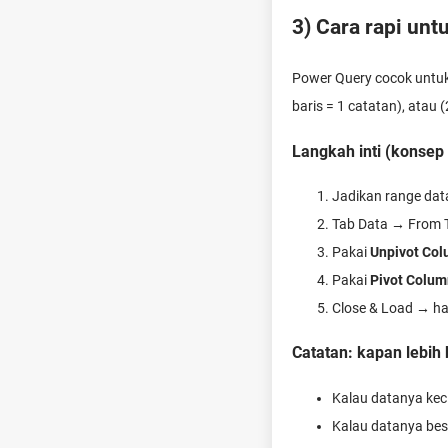
3) Cara rapi unt
Power Query cocok untuk 
baris = 1 catatan), atau 
Langkah inti (konse
Jadikan range data
Tab Data → From 
Pakai
Unpivot Co
Pakai
Pivot Colum
Close & Load → has
Catatan: kapan lebih
Kalau datanya kec
Kalau datanya bes