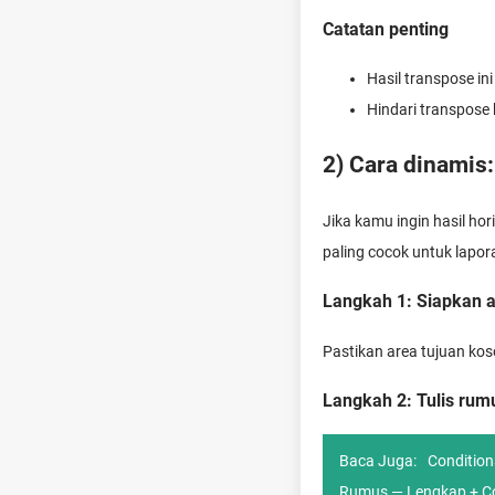
Catatan penting
Hasil transpose in
Hindari transpose
2) Cara dinamis
Jika kamu ingin hasil ho
paling cocok untuk lapor
Langkah 1: Siapkan 
Pastikan area tujuan kos
Langkah 2: Tulis r
Baca Juga:
Condition
Rumus — Lengkap + Co