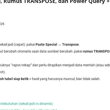
l), Rumus TRANSPOSE, dan Power Query +
026
kali jadi (cepat): pakai
Paste Special → Transpose
.
ikut berubah otomatis saat data sumber berubah: pakai
rumus TRANSPO
uknya “rapor/rekap” dan perlu dirapikan menjadi data mentah (atau seb
ot).
oh tabel siap ketik
+ hasil yang harusnya muncul, biar tidak salah.
i kebutuhan (sekali jadi vs dinamis)