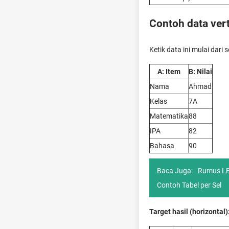
Contoh data verti
Ketik data ini mulai dari s
A: Item
B: Nilai
Nama
Ahmad
Kelas
7A
Matematika
88
IPA
82
Bahasa
90
Baca Juga:
Rumus LEF
Contoh Tabel per Sel
Target hasil (horizontal)