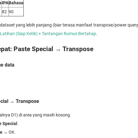
a
IPA
Bahasa
82
90
 dataset yang lebih panjang (biar terasa manfaat transpose/power query
 Latihan (Siap Ketik) + Tantangan Rumus Bertahap
.
cepat: Paste Special → Transpose
ge data
ecial → Transpose
isalnya D1) di area yang masih kosong.
e Special
.
se
→ OK.