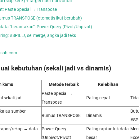
l (siap ketik) + target hasil horizontal
at: Paste Special → Transpose
Rumus TRANSPOSE (otomatis ikut berubah)
 data “berantakan”: Power Query (Pivot/Unpivot)
ering: #SPILL!, sel merge, angka jadi teks
nisob.com
uai kebutuhan (sekali jadi vs dinamis)
n kamu
Metode terbaik
Kelebihan
Paste Special →
l sekali jadi
Paling cepat
Tida
Transpose
 kalau sumber
Butu
Rumus TRANSPOSE
Dinamis
#SPI
rapor/rekap → data
Power Query
Paling rapi untuk data
Menu
(Unpivot/Pivot)
besar
Exce