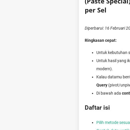
(Paste Specia
per Sel
Diperbarui: 16 Februari 2
Ringkasan cepat:
Untuk kebutuhan se
Untuk hasil yang 
modern).
Kalau datamu bent
Query
(pivot/unpiv
Di bawah ada
cont
Daftar isi
Pilih metode sesua