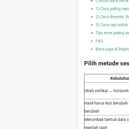
Contoh data vertika
1) Cara paling cep
2) Cara dinamis: 
3) Cara rapi untuk
Tips error paling s
FAQ
Baca juga di Begi
Pilih metode ses
Kebutuha
Ubah vertikal → horizonta
Hasil harus ikut berubah
berubah
Merombak bentuk data (
mentah rapi)