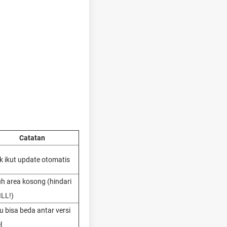
Catatan
k ikut update otomatis
h area kosong (hindari
LL!)
 bisa beda antar versi
l