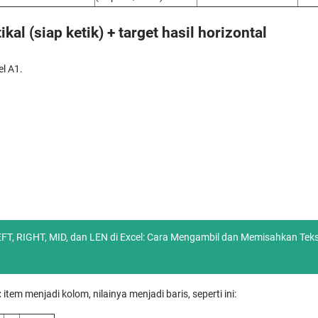
kal (siap ketik) + target hasil horizontal
el A1.
T, RIGHT, MID, dan LEN di Excel: Cara Mengambil dan Memisahkan Tek
:
item menjadi kolom, nilainya menjadi baris, seperti ini: