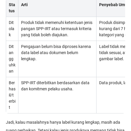
Sta
Arti
Penyebab Umum
tus
Dit
Produk tidak memenuhi ketentuan jenis
Produk disimpan 
ola
pangan SPP-IRT atau termasuk kriteria
kurang dari 7 har
k
yang tidak boleh diajukan.
kategori yang dil
Dit
Pengajuan belum bisa diproses karena
Label tidak memu
an
data label atau dokumen belum
tidak sesuai, ata
gg
lengkap.
gambar label.
uhk
an
Ber
SPP-IRT diterbitkan berdasarkan data
Data produk, labe
has
dan komitmen pelaku usaha.
il/t
erbi
t
Jadi, kalau masalahnya hanya label kurang lengkap, masih ada
ruang perbaikan. Tetapi kalau jenis produknya memang tidak bisa