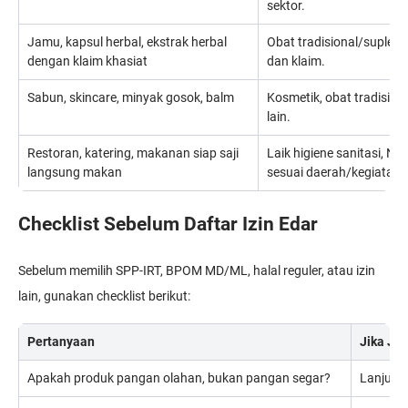
sektor.
Jamu, kapsul herbal, ekstrak herbal
Obat tradisional/suplem
dengan klaim khasiat
dan klaim.
Sabun, skincare, minyak gosok, balm
Kosmetik, obat tradisiona
lain.
Restoran, katering, makanan siap saji
Laik higiene sanitasi, NIB
langsung makan
sesuai daerah/kegiatan.
Checklist Sebelum Daftar Izin Edar
Sebelum memilih SPP-IRT, BPOM MD/ML, halal reguler, atau izin
lain, gunakan checklist berikut:
Pertanyaan
Jika Ja
Apakah produk pangan olahan, bukan pangan segar?
Lanjut c