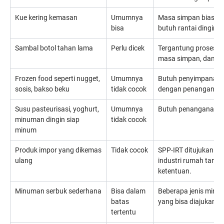
Kue kering kemasan
Umumnya
Masa simpan biasany
bisa
butuh rantai dingin.
Sambal botol tahan lama
Perlu dicek
Tergantung proses, pH
masa simpan, dan ri
Frozen food seperti nugget,
Umumnya
Butuh penyimpanan 
sosis, bakso beku
tidak cocok
dengan penanganan 
Susu pasteurisasi, yoghurt,
Umumnya
Butuh penanganan kh
minuman dingin siap
tidak cocok
minum
Produk impor yang dikemas
Tidak cocok
SPP-IRT ditujukan u
ulang
industri rumah tangg
ketentuan.
Minuman serbuk sederhana
Bisa dalam
Beberapa jenis minu
batas
yang bisa diajukan ji
tertentu