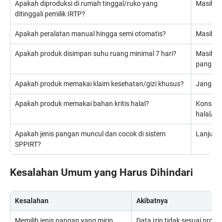
Apakah diproduksi di rumah tinggal/ruko yang
Masih m
ditinggali pemilik IRTP?
Apakah peralatan manual hingga semi otomatis?
Masih m
Apakah produk disimpan suhu ruang minimal 7 hari?
Masih mu
pangan 
Apakah produk memakai klaim kesehatan/gizi khusus?
Jangan 
Apakah produk memakai bahan kritis halal?
Konsult
halal/L
Apakah jenis pangan muncul dan cocok di sistem
Lanjut 
SPPIRT?
Kesalahan Umum yang Harus Dihindari
Kesalahan
Akibatnya
Memilih jenis pangan yang mirip
Data izin tidak sesuai prod