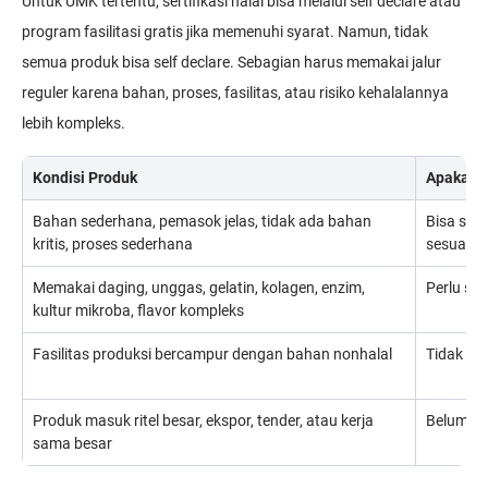
Untuk UMK tertentu, sertifikasi halal bisa melalui self declare atau
program fasilitasi gratis jika memenuhi syarat. Namun, tidak
semua produk bisa self declare. Sebagian harus memakai jalur
reguler karena bahan, proses, fasilitas, atau risiko kehalalannya
lebih kompleks.
Kondisi Produk
Apakah C
Bahan sederhana, pemasok jelas, tidak ada bahan
Bisa saja
kritis, proses sederhana
sesuai kr
Memakai daging, unggas, gelatin, kolagen, enzim,
Perlu san
kultur mikroba, flavor kompleks
Fasilitas produksi bercampur dengan bahan nonhalal
Tidak am
Produk masuk ritel besar, ekspor, tender, atau kerja
Belum te
sama besar