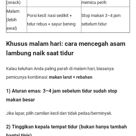
(snack)
memicu perih
Malam
Porsi kecil: nasi sedikit +
Stop makan 3–4 jam
(lebih
telur rebus + sayur bening
sebelum tidur
awal)
Khusus malam hari: cara mencegah asam
lambung naik saat tidur
Kalau keluhan Anda paling parah di malam hari, biasanya
pemicunya kombinasi:
makan larut + rebahan
.
1) Aturan emas: 3–4 jam sebelum tidur sudah stop
makan besar
Jika lapar, pilih camilan kecil dan tidak pedas/berminyak.
2) Tinggikan kepala tempat tidur (bukan hanya tambah
bantal tipis)