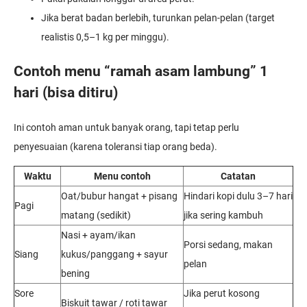
Jika berat badan berlebih, turunkan pelan-pelan (target
realistis 0,5–1 kg per minggu).
Contoh menu “ramah asam lambung” 1
hari (bisa ditiru)
Ini contoh aman untuk banyak orang, tapi tetap perlu
penyesuaian (karena toleransi tiap orang beda).
Waktu
Menu contoh
Catatan
Oat/bubur hangat + pisang
Hindari kopi dulu 3–7 hari
Pagi
matang (sedikit)
jika sering kambuh
Nasi + ayam/ikan
Porsi sedang, makan
Siang
kukus/panggang + sayur
pelan
bening
Sore
Jika perut kosong
Biskuit tawar / roti tawar