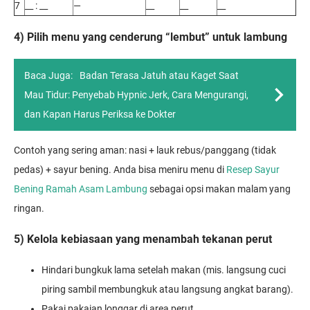
7
__ : __
—
__
__
__
4) Pilih menu yang cenderung “lembut” untuk lambung
Baca Juga:
Badan Terasa Jatuh atau Kaget Saat
Mau Tidur: Penyebab Hypnic Jerk, Cara Mengurangi,
dan Kapan Harus Periksa ke Dokter
Contoh yang sering aman: nasi + lauk rebus/panggang (tidak
pedas) + sayur bening. Anda bisa meniru menu di
Resep Sayur
Bening Ramah Asam Lambung
sebagai opsi makan malam yang
ringan.
5) Kelola kebiasaan yang menambah tekanan perut
Hindari bungkuk lama setelah makan (mis. langsung cuci
piring sambil membungkuk atau langsung angkat barang).
Pakai pakaian longgar di area perut.