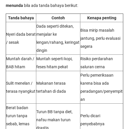
menunda
bila ada tanda bahaya berikut:
Tanda bahaya
Contoh
Kenapa penting
Dada seperti ditekan,
Bisa mirip masalah
Nyeri dada berat
menjalar ke
jantung, perlu evaluasi
/ sesak
lengan/rahang, keringat
segera
dingin
Muntah darah /
Muntah seperti kopi,
Risiko perdarahan
BAB hitam
feses hitam pekat
saluran cerna
Perlu pemeriksaan
Sulit menelan /
Makanan terasa
karena bisa ada
terasa nyangkut
tertahan di dada
peradangan/penyempit
an
Berat badan
Turun BB tanpa diet,
turun tanpa
Perlu dicari
nafsu makan turun
sebab, lemas
penyebabnya
drastis