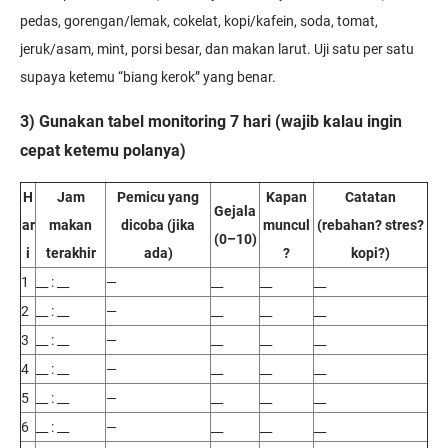
pedas, gorengan/lemak, cokelat, kopi/kafein, soda, tomat,
jeruk/asam, mint, porsi besar, dan makan larut. Uji satu per satu
supaya ketemu “biang kerok” yang benar.
3) Gunakan tabel monitoring 7 hari (wajib kalau ingin
cepat ketemu polanya)
H
Jam
Pemicu yang
Kapan
Catatan
Gejala
ar
makan
dicoba (jika
muncul
(rebahan? stres?
(0–10)
i
terakhir
ada)
?
kopi?)
1
__ : __
—
__
__
__
2
__ : __
—
__
__
__
3
__ : __
—
__
__
__
4
__ : __
—
__
__
__
5
__ : __
—
__
__
__
6
__ : __
—
__
__
__