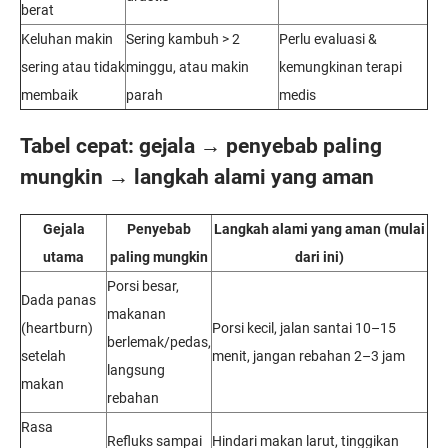
berat
Keluhan makin
Sering kambuh > 2
Perlu evaluasi &
sering atau tidak
minggu, atau makin
kemungkinan terapi
membaik
parah
medis
Tabel cepat: gejala → penyebab paling
mungkin → langkah alami yang aman
Gejala
Penyebab
Langkah alami yang aman (mulai
utama
paling mungkin
dari ini)
Porsi besar,
Dada panas
makanan
(heartburn)
Porsi kecil, jalan santai 10–15
berlemak/pedas,
setelah
menit, jangan rebahan 2–3 jam
langsung
makan
rebahan
Rasa
Refluks sampai
Hindari makan larut, tinggikan