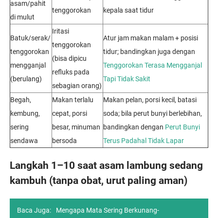
asam/pahit
tenggorokan
kepala saat tidur
di mulut
Iritasi
Batuk/serak/
Atur jam makan malam + posisi
tenggorokan
tenggorokan
tidur; bandingkan juga dengan
(bisa dipicu
mengganjal
Tenggorokan Terasa Mengganjal
refluks pada
(berulang)
Tapi Tidak Sakit
sebagian orang)
Begah,
Makan terlalu
Makan pelan, porsi kecil, batasi
kembung,
cepat, porsi
soda; bila perut bunyi berlebihan,
sering
besar, minuman
bandingkan dengan
Perut Bunyi
sendawa
bersoda
Terus Padahal Tidak Lapar
Langkah 1–10 saat asam lambung sedang
kambuh (tanpa obat, urut paling aman)
Baca Juga:
Mengapa Mata Sering Berkunang-