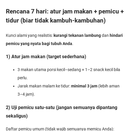
Rencana 7 hari: atur jam makan + pemicu +
tidur (biar tidak kambuh-kambuhan)
Kunci alami yang realistis:
kurangi tekanan lambung
dan
hindari
pemicu yang nyata bagi tubuh Anda
.
1) Atur jam makan (target sederhana)
3 makan utama porsi kecil–sedang + 1–2 snack kecil bila
perlu.
Jarak makan malam ke tidur:
minimal 3 jam
(lebih aman
3–4 jam).
2) Uji pemicu satu-satu (jangan semuanya dipantang
sekaligus)
Daftar pemicu umum (tidak wajib semuanya memicu Anda):